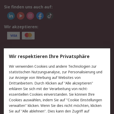
Sie finden uns auch auf:
Wir akzeptieren:
Service
Wir respektieren Ihre Privatsphäre
Value Added Services
Lieferlösungen
Wir verwenden Cookies und andere Technologien zur
Rücksendungen
Kontakt
statistischen Nutzungsanalyse, zur Personalisierung und
Hilfe
Privatkunden
zur Anzeige von Werbung auf Websites von
Drittanbietern. Durch Klicken auf "Alle akzeptieren"
Rechtliches
erklären Sie sich mit der Verarbeitung von nicht-
essentiellen Cookies einverstanden. Sie können Ihre
AGB
Datenschutz
Cookies auswählen, indem Sie auf "Cookie Einstellungen
Cookie-Richtlinie
Zahlungsbedingungen
verwalten" klicken. Wenn Sie dies nicht möchten, klicken
Copyright/Impressum
Entsorgung
Sie auf "Alle ablehnen". Dies kann den Zugriff auf