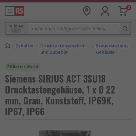
0
Teile-Nr.
/
Schalter
/
Drucktastenschalter
/
Steuerstation-
und Zubehör
Gehäuse
RS Better World
Siemens SIRIUS ACT 3SU18
Drucktastengehäuse, 1 x Ø 22
mm, Grau, Kunststoff, IP69K,
IP67, IP66