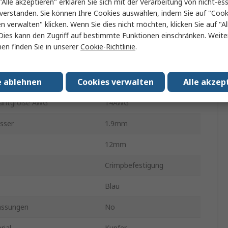
"Alle akzeptieren" erklären Sie sich mit der Verarbeitung von nicht-ess
verstanden. Sie können Ihre Cookies auswählen, indem Sie auf "Cook
 min mm2
1.5mm²
en verwalten" klicken. Wenn Sie dies nicht möchten, klicken Sie auf "Al
Dies kann den Zugriff auf bestimmte Funktionen einschränken. Weite
ahtgröße AWG
16AWG
en finden Sie in unserer
Cookie-Richtlinie
.
22.8mm
e ablehnen
Cookies verwalten
Alle akzep
 max mm2
2.5mm²
rahtgröße AWG
14AWG
sser
1.9mm
12mm
Crimpbefestigung
Blau
assungen
No
rial
Kupfer