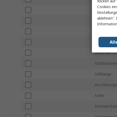
Klicken auf 
Cookies ein
Drahtgröße
Einstellung
ablehnen". 
Minimale Dr
Information
Länge
All
Drahtgröße
Maximale D
Stiftdurchme
Stiftlänge
Anschlusstyp
Farbe
Normen/Zul
Kontaktmate