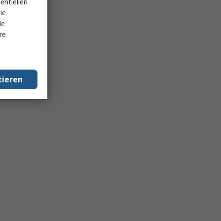
entiellen
ie
le
re
tieren