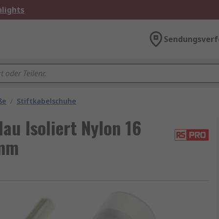
lights
Sendungsverf
ße
/
Stiftkabelschuhe
au Isoliert Nylon 16
 mm