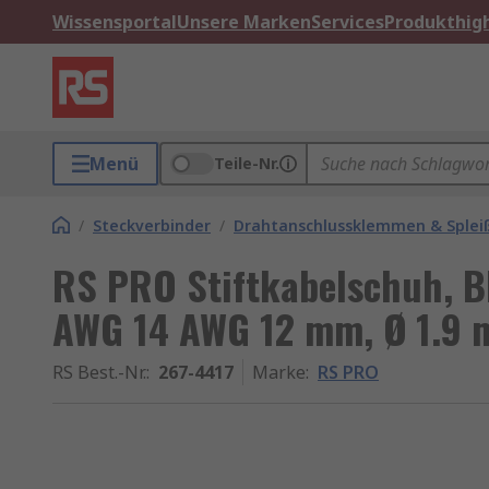
Wissensportal
Unsere Marken
Services
Produkthigh
Menü
Teile-Nr.
/
Steckverbinder
/
Drahtanschlussklemmen & Splei
RS PRO Stiftkabelschuh, Bl
AWG 14 AWG 12 mm, Ø 1.9
RS Best.-Nr.
:
267-4417
Marke
:
RS PRO