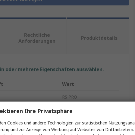
Rechtliche
Produktdetails
Anforderungen
ein oder mehrere Eigenschaften auswählen.
ft
Wert
RS PRO
Stiftkabelschuh
ektieren Ihre Privatsphäre
 isoliert
Isoliert
en Cookies und andere Technologien zur statistischen Nutzungsanal
erung und zur Anzeige von Werbung auf Websites von Drittanbietern.
al
Nylon