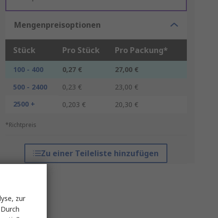
Mengenpreisoptionen
Stück
Pro Stück
Pro Packung*
100 - 400
0,27 €
27,00 €
500 - 2400
0,23 €
23,00 €
2500 +
0,203 €
20,30 €
*Richtpreis
Zu einer Teileliste hinzufügen
yse, zur
 Durch