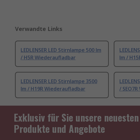
Verwandte Links
LEDLENSER LED Stirnlampe 500 lm
LEDLENS
/ H5R Wiederaufladbar
lm / H1
LEDLENSER LED Stirnlampe 3500
LEDLENS
lm / H19R Wiederaufladbar
/ SEO7R
Exklusiv für Sie unsere neuesten
Produkte und Angebote