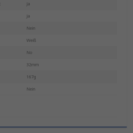
t
Ja
Ja
Nein
Weiß
No
32mm
167g
Nein