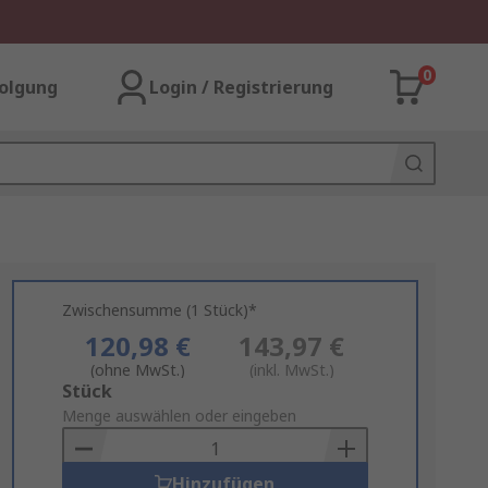
0
olgung
Login / Registrierung
Zwischensumme (1 Stück)*
120,98 €
143,97 €
(ohne MwSt.)
(inkl. MwSt.)
Add
Stück
to
Menge auswählen oder eingeben
Basket
Hinzufügen