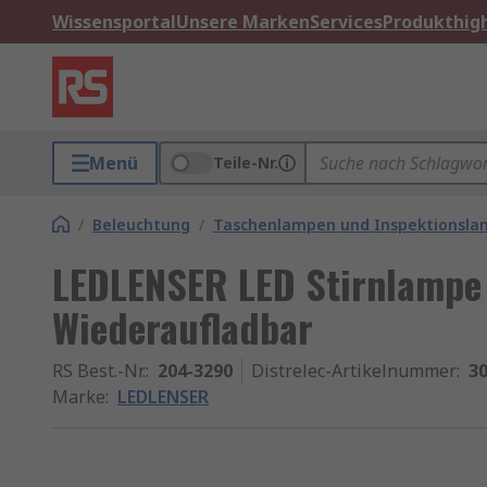
Wissensportal
Unsere Marken
Services
Produkthigh
Menü
Teile-Nr.
/
Beleuchtung
/
Taschenlampen und Inspektionsl
LEDLENSER LED Stirnlampe 
Wiederaufladbar
RS Best.-Nr.
:
204-3290
Distrelec-Artikelnummer
:
30
Marke
:
LEDLENSER