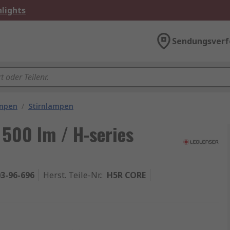
lights
Sendungsverf
ampen
/
Stirnlampen
500 lm / H-series
3-96-696
Herst. Teile-Nr.
:
H5R CORE