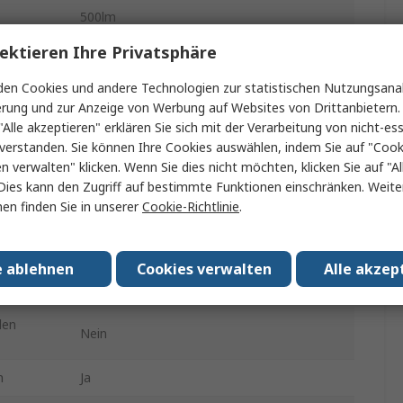
500lm
ektieren Ihre Privatsphäre
Polycarbonat-Rohrmaterial
Aluminiumlegierung
en Cookies und andere Technologien zur statistischen Nutzungsanal
bereiche
Nein
erung und zur Anzeige von Werbung auf Websites von Drittanbietern.
"Alle akzeptieren" erklären Sie sich mit der Verarbeitung von nicht-ess
IP67
verstanden. Sie können Ihre Cookies auswählen, indem Sie auf "Cook
en verwalten" klicken. Wenn Sie dies nicht möchten, klicken Sie auf "Al
2.5 h
Dies kann den Zugriff auf bestimmte Funktionen einschränken. Weite
en finden Sie in unserer
Cookie-Richtlinie
.
1
H-series
e ablehnen
Cookies verwalten
Alle akzep
Aufwärtsregler, Leistung, Geringe Leistung
len
Nein
n
Ja