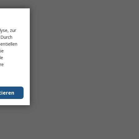
yse, zur
 Durch
entiellen
ie
le
re
tieren