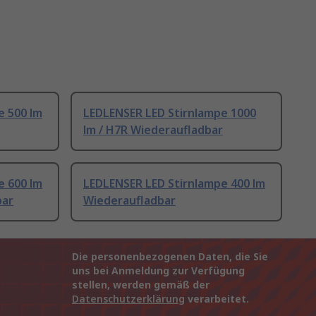
e 500 lm
LEDLENSER LED Stirnlampe 1000
lm / H7R Wiederaufladbar
e 600 lm
LEDLENSER LED Stirnlampe 400 lm
bar
Wiederaufladbar
Die personenbezogenen Daten, die Sie
uns bei Anmeldung zur Verfügung
stellen, werden gemäß der
Datenschutzerklärung
verarbeitet.