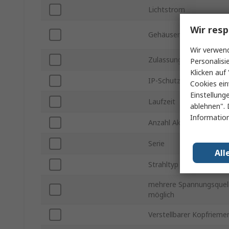
Lichtstrom
Wir resp
Gehäusematerial
Wir verwend
Zulassung für Gefahren
Personalisi
Klicken auf 
IP-Schutzart
Cookies ein
Einstellung
Laufzeit
ablehnen". 
Information
Anzahl Akkus
Serie
All
Strahltyp
mehrere Spannungsquel
möglich
Verstellbarer Kopfrieme