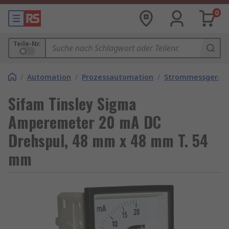
0
Teile-Nr.
/
Automation
/
Prozessautomation
/
Strommessgerät
Sifam Tinsley Sigma
Amperemeter 20 mA DC
Drehspul, 48 mm x 48 mm T. 54
mm