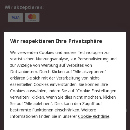
Wir akzeptieren:
Service
Wir respektieren Ihre Privatsphäre
Value Added Services
Lieferlösungen
Wir verwenden Cookies und andere Technologien zur
Rücksendungen
Kontakt
statistischen Nutzungsanalyse, zur Personalisierung und
Hilfe
Privatkunden
zur Anzeige von Werbung auf Websites von
Drittanbietern. Durch Klicken auf "Alle akzeptieren"
Rechtliches
erklären Sie sich mit der Verarbeitung von nicht-
essentiellen Cookies einverstanden. Sie können Ihre
AGB
Datenschutz
Cookies auswählen, indem Sie auf "Cookie Einstellungen
Cookie-Richtlinie
Zahlungsbedingungen
verwalten" klicken. Wenn Sie dies nicht möchten, klicken
Copyright/Impressum
Entsorgung
Sie auf "Alle ablehnen". Dies kann den Zugriff auf
Elektrogeräte/Batterien
bestimmte Funktionen einschränken. Weitere
Informationen finden Sie in unserer
Cookie-Richtlinie
.
Über RS