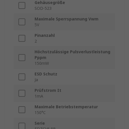
Gehäusegröße
SOD-523
Maximale Sperrspannung Vwm
5V
Pinanzahl
2
Höchstzulässige Pulsverlustleistung
Pppm
150mW
ESD Schutz
Ja
Prüfstrom It
1mA
Maximale Betriebstemperatur
150°C
Serie
EDZCV6.8B