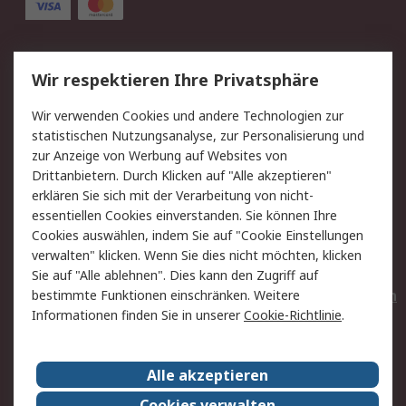
Service
Wir respektieren Ihre Privatsphäre
Value Added Services
Lieferlösungen
Wir verwenden Cookies und andere Technologien zur
Rücksendungen
Kontakt
statistischen Nutzungsanalyse, zur Personalisierung und
Hilfe
Privatkunden
zur Anzeige von Werbung auf Websites von
Drittanbietern. Durch Klicken auf "Alle akzeptieren"
Rechtliches
erklären Sie sich mit der Verarbeitung von nicht-
essentiellen Cookies einverstanden. Sie können Ihre
AGB
Datenschutz
Cookies auswählen, indem Sie auf "Cookie Einstellungen
Cookie-Richtlinie
Zahlungsbedingungen
verwalten" klicken. Wenn Sie dies nicht möchten, klicken
Copyright/Impressum
Entsorgung
Sie auf "Alle ablehnen". Dies kann den Zugriff auf
Elektrogeräte/Batterien
bestimmte Funktionen einschränken. Weitere
Informationen finden Sie in unserer
Cookie-Richtlinie
.
Über RS
Alle akzeptieren
Unternehmen
RS weltweit
Karriere bei RS
Nachhaltigkeit
Cookies verwalten