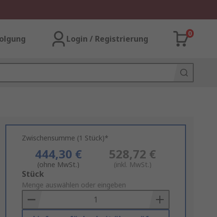
0
olgung
Login / Registrierung
Zwischensumme (1 Stück)*
444,30 €
528,72 €
(ohne MwSt.)
(inkl. MwSt.)
Add
Stück
to
Menge auswählen oder eingeben
Basket