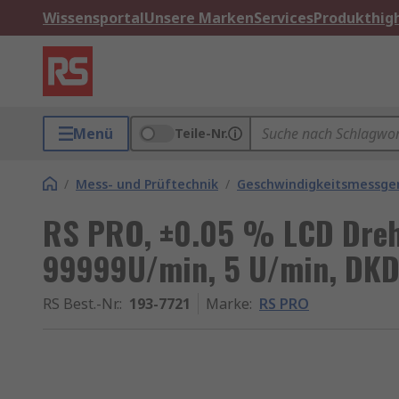
Wissensportal
Unsere Marken
Services
Produkthigh
Menü
Teile-Nr.
/
Mess- und Prüftechnik
/
Geschwindigkeitsmessge
RS PRO, ±0.05 % LCD Dre
99999U/min, 5 U/min, DKD
RS Best.-Nr.
:
193-7721
Marke
:
RS PRO