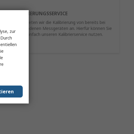
RE-KALIBRIERUNGSSERVICE
Als Service bieten wir die Kalibrierung von bereits bei
Ihnen vorhandenen Messgeräten an. Hierfür können Sie
yse, zur
schnell und einfach unseren Kalibrierservice nutzen.
 Durch
entiellen
Mehr Infos
ie
le
re
tieren