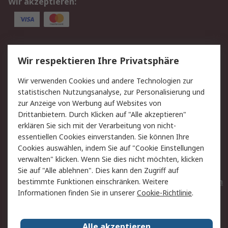
Wir akzeptieren:
Service
Wir respektieren Ihre Privatsphäre
Value Added Services
Lieferlösungen
Wir verwenden Cookies und andere Technologien zur
Rücksendungen
Kontakt
statistischen Nutzungsanalyse, zur Personalisierung und
Hilfe
Privatkunden
zur Anzeige von Werbung auf Websites von
Drittanbietern. Durch Klicken auf "Alle akzeptieren"
Rechtliches
erklären Sie sich mit der Verarbeitung von nicht-
essentiellen Cookies einverstanden. Sie können Ihre
AGB
Datenschutz
Cookies auswählen, indem Sie auf "Cookie Einstellungen
Cookie-Richtlinie
Zahlungsbedingungen
verwalten" klicken. Wenn Sie dies nicht möchten, klicken
Copyright/Impressum
Entsorgung
Sie auf "Alle ablehnen". Dies kann den Zugriff auf
Elektrogeräte/Batterien
bestimmte Funktionen einschränken. Weitere
Informationen finden Sie in unserer
Cookie-Richtlinie
.
Über RS
Alle akzeptieren
Unternehmen
RS weltweit