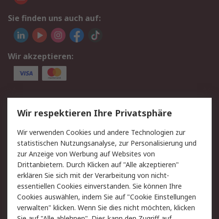
Sie finden uns auch auf:
Wir akzeptieren:
Service
Wir respektieren Ihre Privatsphäre
Value Added Services
Lieferlösungen
Wir verwenden Cookies und andere Technologien zur
Rücksendungen
Kontakt
statistischen Nutzungsanalyse, zur Personalisierung und
Hilfe
Privatkunden
zur Anzeige von Werbung auf Websites von
Drittanbietern. Durch Klicken auf "Alle akzeptieren"
Rechtliches
erklären Sie sich mit der Verarbeitung von nicht-
essentiellen Cookies einverstanden. Sie können Ihre
AGB
Datenschutz
Cookies auswählen, indem Sie auf "Cookie Einstellungen
Cookie-Richtlinie
Zahlungsbedingungen
verwalten" klicken. Wenn Sie dies nicht möchten, klicken
Copyright/Impressum
Entsorgung
Sie auf "Alle ablehnen". Dies kann den Zugriff auf