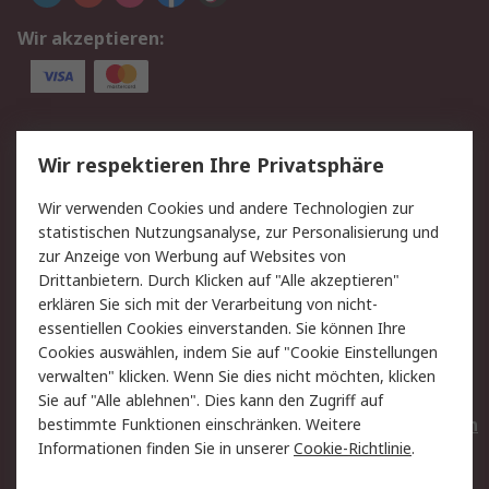
Wir akzeptieren:
Service
Wir respektieren Ihre Privatsphäre
Value Added Services
Lieferlösungen
Wir verwenden Cookies und andere Technologien zur
Rücksendungen
Kontakt
statistischen Nutzungsanalyse, zur Personalisierung und
Hilfe
Privatkunden
zur Anzeige von Werbung auf Websites von
Drittanbietern. Durch Klicken auf "Alle akzeptieren"
Rechtliches
erklären Sie sich mit der Verarbeitung von nicht-
essentiellen Cookies einverstanden. Sie können Ihre
AGB
Datenschutz
Cookies auswählen, indem Sie auf "Cookie Einstellungen
Cookie-Richtlinie
Zahlungsbedingungen
verwalten" klicken. Wenn Sie dies nicht möchten, klicken
Copyright/Impressum
Entsorgung
Sie auf "Alle ablehnen". Dies kann den Zugriff auf
Elektrogeräte/Batterien
bestimmte Funktionen einschränken. Weitere
Informationen finden Sie in unserer
Cookie-Richtlinie
.
Über RS