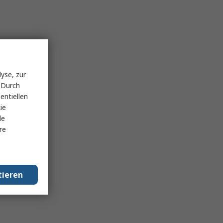
yse, zur
 Durch
entiellen
ie
le
re
tieren