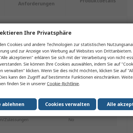
Produktdetails
Anforderungen
ein oder mehrere Eigenschaften auswählen.
ektieren Ihre Privatsphäre
en Cookies und andere Technologien zur statistischen Nutzungsanal
schaft
Wert
erung und zur Anzeige von Werbung auf Websites von Drittanbietern.
"Alle akzeptieren" erklären Sie sich mit der Verarbeitung von nicht-ess
RS PRO
verstanden. Sie können Ihre Cookies auswählen, indem Sie auf "Cook
en verwalten" klicken. Wenn Sie dies nicht möchten, klicken Sie auf "Al
usstyp
RJ45
Dies kann den Zugriff auf bestimmte Funktionen einschränken. Weite
t Typ
Telefondose
en finden Sie in unserer
Cookie-Richtlinie
.
 der Ausbrüche
2
e ablehnen
Cookies verwalten
Alle akzep
Weiß
n/Zulassungen
No