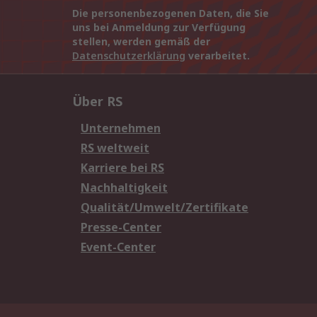
Die personenbezogenen Daten, die Sie
uns bei Anmeldung zur Verfügung
stellen, werden gemäß der
Datenschutzerklärung
verarbeitet.
Über RS
Unternehmen
RS weltweit
Karriere bei RS
Nachhaltigkeit
Qualität/Umwelt/Zertifikate
Presse-Center
Event-Center