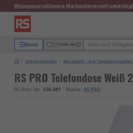
Wissensportal
Unsere Marken
Services
Produkthigh
Menü
Teile-Nr.
/
Steckverbinder
/
Netzwerk- und Telekommunikati
RS PRO Telefondose Weiß 2
RS Best.-Nr.
:
556-881
Marke
:
RS PRO