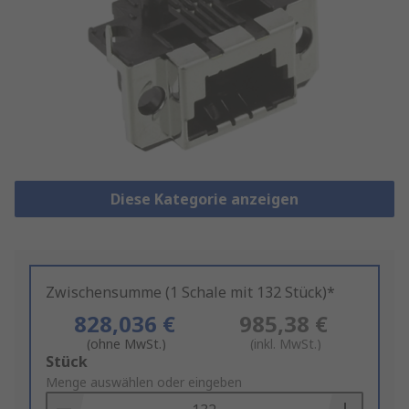
Diese Kategorie anzeigen
Zwischensumme (1 Schale mit 132 Stück)*
828,036 €
985,38 €
(ohne MwSt.)
(inkl. MwSt.)
Add
Stück
to
Menge auswählen oder eingeben
Basket