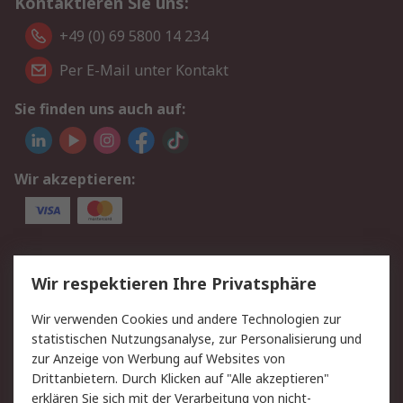
Kontaktieren Sie uns:
+49 (0) 69 5800 14 234
Per E-Mail unter Kontakt
Sie finden uns auch auf:
Wir akzeptieren:
Service
Wir respektieren Ihre Privatsphäre
Value Added Services
Lieferlösungen
Wir verwenden Cookies und andere Technologien zur
Rücksendungen
Kontakt
statistischen Nutzungsanalyse, zur Personalisierung und
Hilfe
Privatkunden
zur Anzeige von Werbung auf Websites von
Drittanbietern. Durch Klicken auf "Alle akzeptieren"
Rechtliches
erklären Sie sich mit der Verarbeitung von nicht-