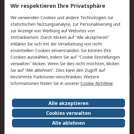
Wir respektieren Ihre Privatsphäre
Value Added Services
Lieferlösungen
Wir verwenden Cookies und andere Technologien zur
Rücksendungen
Kontakt
statistischen Nutzungsanalyse, zur Personalisierung und
Hilfe
Privatkunden
zur Anzeige von Werbung auf Websites von
Drittanbietern. Durch Klicken auf "Alle akzeptieren"
Rechtliches
erklären Sie sich mit der Verarbeitung von nicht-
essentiellen Cookies einverstanden. Sie können Ihre
AGB
Datenschutz
Cookies auswählen, indem Sie auf "Cookie Einstellungen
Cookie-Richtlinie
Zahlungsbedingungen
verwalten" klicken. Wenn Sie dies nicht möchten, klicken
Copyright/Impressum
Entsorgung
Sie auf "Alle ablehnen". Dies kann den Zugriff auf
Elektrogeräte/Batterien
bestimmte Funktionen einschränken. Weitere
Informationen finden Sie in unserer
Cookie-Richtlinie
.
Über RS
Alle akzeptieren
Unternehmen
RS weltweit
Karriere bei RS
Nachhaltigkeit
Cookies verwalten
Qualität/Umwelt/Zertifikate
Presse-Center
Alle ablehnen
Event-Center