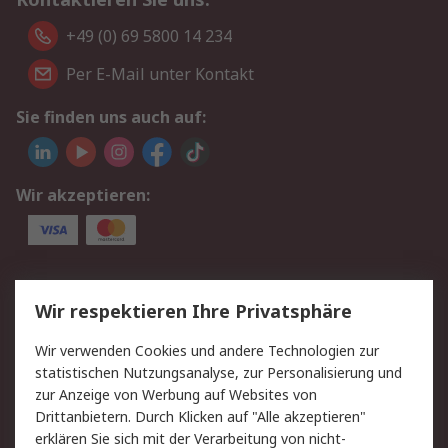
+49 (0) 69 5800 14 234
Per E-Mail unter Kontakt
Sie finden uns auch auf:
Wir akzeptieren:
Service
Wir respektieren Ihre Privatsphäre
Value Added Services
Lieferlösungen
Wir verwenden Cookies und andere Technologien zur
Rücksendungen
Kontakt
statistischen Nutzungsanalyse, zur Personalisierung und
Hilfe
Privatkunden
zur Anzeige von Werbung auf Websites von
Drittanbietern. Durch Klicken auf "Alle akzeptieren"
Rechtliches
erklären Sie sich mit der Verarbeitung von nicht-