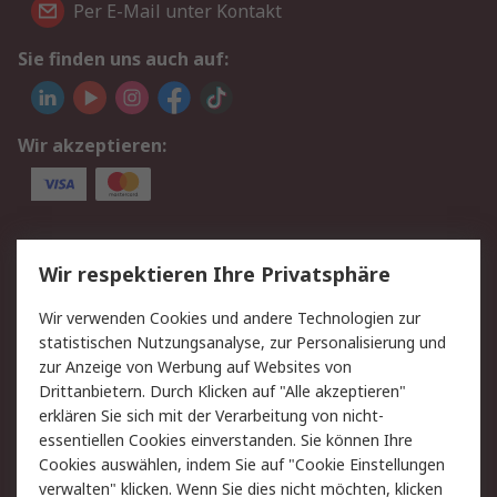
Per E-Mail unter Kontakt
Sie finden uns auch auf:
Wir akzeptieren:
Service
Wir respektieren Ihre Privatsphäre
Value Added Services
Lieferlösungen
Wir verwenden Cookies und andere Technologien zur
Rücksendungen
Kontakt
statistischen Nutzungsanalyse, zur Personalisierung und
Hilfe
Privatkunden
zur Anzeige von Werbung auf Websites von
Drittanbietern. Durch Klicken auf "Alle akzeptieren"
Rechtliches
erklären Sie sich mit der Verarbeitung von nicht-
essentiellen Cookies einverstanden. Sie können Ihre
AGB
Datenschutz
Cookies auswählen, indem Sie auf "Cookie Einstellungen
Cookie-Richtlinie
Zahlungsbedingungen
verwalten" klicken. Wenn Sie dies nicht möchten, klicken