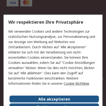
Service
Wir respektieren Ihre Privatsphäre
Value Added Services
Lieferlösungen
Wir verwenden Cookies und andere Technologien zur
Rücksendungen
Kontakt
statistischen Nutzungsanalyse, zur Personalisierung und
Hilfe
Privatkunden
zur Anzeige von Werbung auf Websites von
Drittanbietern. Durch Klicken auf "Alle akzeptieren"
Rechtliches
erklären Sie sich mit der Verarbeitung von nicht-
essentiellen Cookies einverstanden. Sie können Ihre
AGB
Datenschutz
Cookies auswählen, indem Sie auf "Cookie Einstellungen
Cookie-Richtlinie
Zahlungsbedingungen
verwalten" klicken. Wenn Sie dies nicht möchten, klicken
Copyright/Impressum
Entsorgung
Sie auf "Alle ablehnen". Dies kann den Zugriff auf
Elektrogeräte/Batterien
bestimmte Funktionen einschränken. Weitere
Informationen finden Sie in unserer
Cookie-Richtlinie
.
Über RS
Alle akzeptieren
Unternehmen
RS weltweit
Karriere bei RS
Nachhaltigkeit