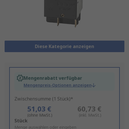
Diese Kategorie anzeigen
Mengenrabatt verfügbar
Mengenpreis-Optionen anzeigen
Zwischensumme (1 Stück)*
51,03 €
60,73 €
(ohne MwSt.)
(inkl. MwSt.)
Add
Stück
to
Menge auswählen oder eingeben