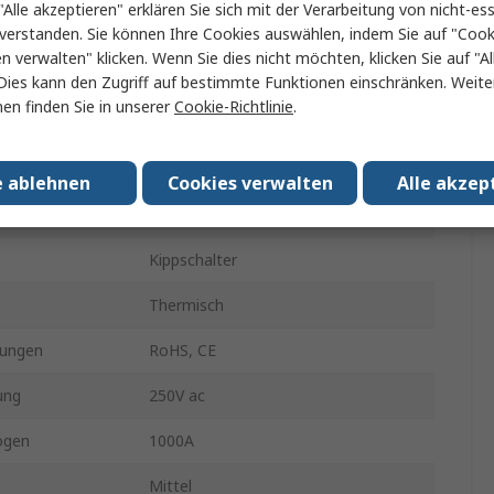
"Alle akzeptieren" erklären Sie sich mit der Verarbeitung von nicht-ess
verstanden. Sie können Ihre Cookies auswählen, indem Sie auf "Cook
16.76mm
en verwalten" klicken. Wenn Sie dies nicht möchten, klicken Sie auf "Al
Direkt
Dies kann den Zugriff auf bestimmte Funktionen einschränken. Weite
en finden Sie in unserer
Cookie-Richtlinie
.
Schraube
chgröße
18.8 mm
e ablehnen
Cookies verwalten
Alle akzep
Warm
Kippschalter
Thermisch
ungen
RoHS, CE
ung
250V ac
ögen
1000A
Mittel