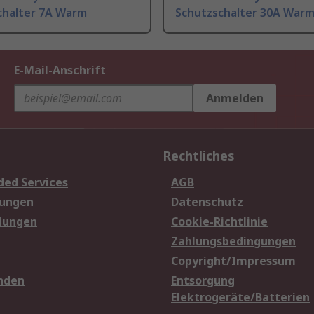
chalter 7A Warm
Schutzschalter 30A War
E-Mail-Anschrift
Anmelden
Rechtliches
ded Services
AGB
sungen
Datenschutz
dungen
Cookie-Richtlinie
Zahlungsbedingungen
Copyright/Impressum
nden
Entsorgung
Elektrogeräte/Batterien