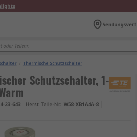
lights
Sendungsverf
schalter
/
Thermische Schutzschalter
scher Schutzschalter, 1-
, Warm
4-23-643
Herst. Teile-Nr.
:
W58-XB1A4A-8