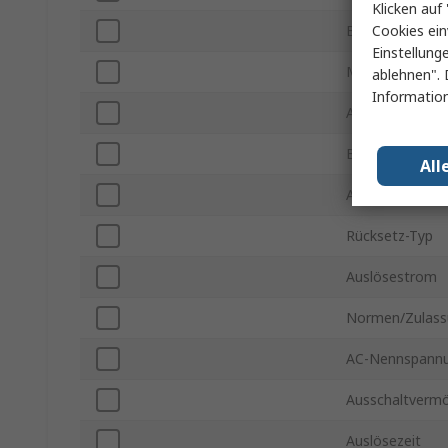
Klicken auf 
Cookies ein
Breite
Einstellung
Montageart
ablehnen". 
Information
Anschlusstyp
Befestigungslo
All
Auslöseart
Rücksetz-Typ
Auslösestrom
Normen/Zulass
AC-Nennspann
Ausschaltverm
Auslösezeit