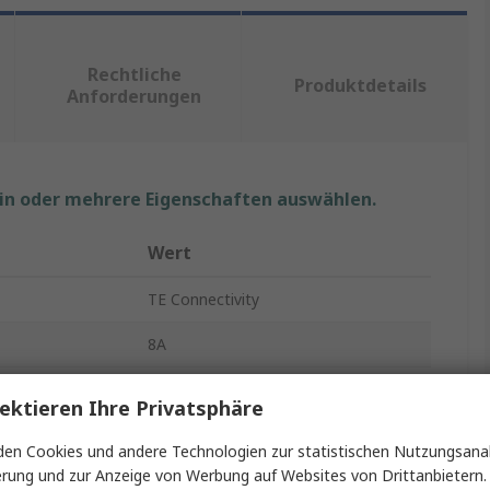
Rechtliche
Produktdetails
Anforderungen
ein oder mehrere Eigenschaften auswählen.
Wert
TE Connectivity
8A
Thermischer Schutzschalter
ektieren Ihre Privatsphäre
W58
en Cookies und andere Technologien zur statistischen Nutzungsanal
erung und zur Anzeige von Werbung auf Websites von Drittanbietern.
1