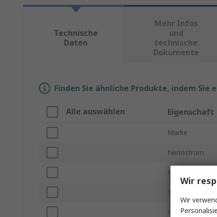
Mehr Infos
Technische
und
Daten
technische
Dokumente
Finden Sie ähnliche Produkte, indem Sie 
Alle auswählen
Eigenschaft
Marke
Nennstrom
Produkt Typ
Wir resp
Serie
Wir verwend
Personalisi
Polanzahl