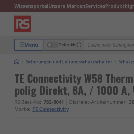
Wissensportal
Unsere Marken
Services
Produkthigh
Menü
Teile-Nr.
/
Sicherungen und Leitungsschutzschalter
/
Schutz
TE Connectivity W58 Thermi
polig Direkt, 8A, / 1000 A
RS Best.-Nr.
:
782-8041
Distrelec-Artikelnummer
:
30
Marke
:
TE Connectivity