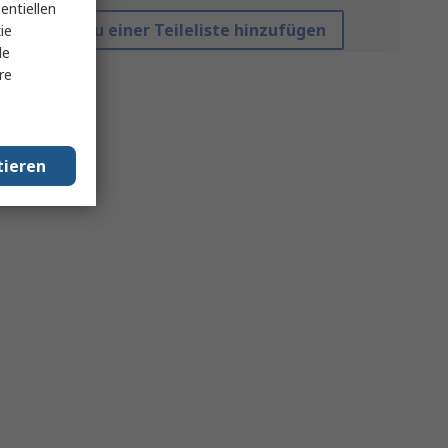
entiellen
Zu einer Teileliste hinzufügen
ie
le
re
tieren