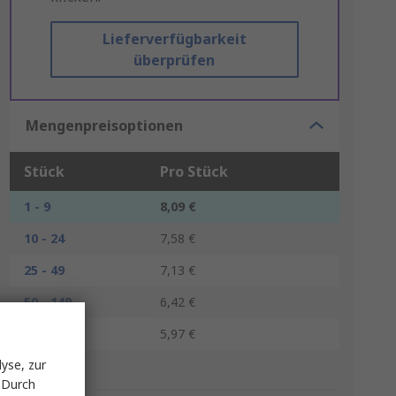
Lieferverfügbarkeit
überprüfen
Mengenpreisoptionen
Stück
Pro Stück
1 - 9
8,09 €
10 - 24
7,58 €
25 - 49
7,13 €
50 - 149
6,42 €
150 +
5,97 €
yse, zur
*Richtpreis
 Durch