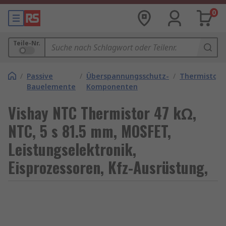
0
Teile-Nr.
/
Passive
/
Überspannungsschutz-
/
Thermistore
Bauelemente
Komponenten
Vishay NTC Thermistor 47 kΩ,
NTC, 5 s 81.5 mm, MOSFET,
Leistungselektronik,
Eisprozessoren, Kfz-Ausrüstung,