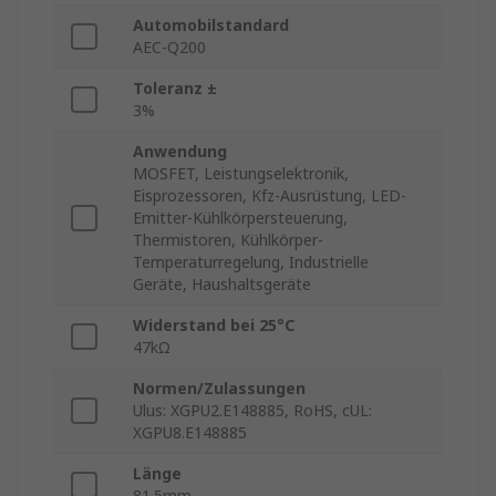
Automobilstandard
AEC-Q200
Toleranz ±
3%
Anwendung
MOSFET, Leistungselektronik,
Eisprozessoren, Kfz-Ausrüstung, LED-
Emitter-Kühlkörpersteuerung,
Thermistoren, Kühlkörper-
Temperaturregelung, Industrielle
Geräte, Haushaltsgeräte
Widerstand bei 25°C
47kΩ
Normen/Zulassungen
Ulus: XGPU2.E148885, RoHS, cUL:
XGPU8.E148885
Länge
81.5mm