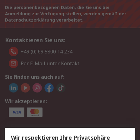
Die personenbezogenen Daten, die Sie uns bei
Anmeldung zur Verfügung stellen, werden gemäß der
Datenschutzerklärung
verarbeitet.
Kontaktieren Sie uns:
+49 (0) 69 5800 14 234
Per E-Mail unter Kontakt
Sie finden uns auch auf:
Wir akzeptieren:
Service
Wir respektieren Ihre Privatsphäre