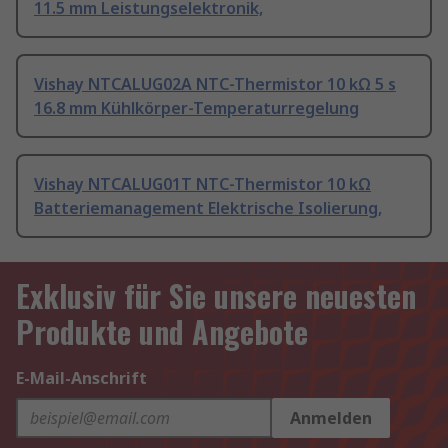
11.5 mm Leistungselektronik,
Vishay NTCALUG02A NTC-Thermistor 10 kΩ 5 s
16.8 mm Kühlkörper-Temperaturregelung
Vishay NTCALUG01T NTC-Thermistor 10 kΩ
Batteriemanagement Elektrische Isolierung,
Exklusiv für Sie unsere neuesten
Produkte und Angebote
E-Mail-Anschrift
Anmelden