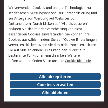
Value Added Services
Lieferlösungen
Wir verwenden Cookies und andere Technologien zur
Rücksendungen
Kontakt
statistischen Nutzungsanalyse, zur Personalisierung und
Hilfe
Privatkunden
zur Anzeige von Werbung auf Websites von
Drittanbietern. Durch Klicken auf "Alle akzeptieren"
Rechtliches
erklären Sie sich mit der Verarbeitung von nicht-
essentiellen Cookies einverstanden. Sie können Ihre
AGB
Datenschutz
Cookies auswählen, indem Sie auf "Cookie Einstellungen
Cookie-Richtlinie
Zahlungsbedingungen
verwalten" klicken. Wenn Sie dies nicht möchten, klicken
Copyright/Impressum
Entsorgung
Sie auf "Alle ablehnen". Dies kann den Zugriff auf
Elektrogeräte/Batterien
bestimmte Funktionen einschränken. Weitere
Informationen finden Sie in unserer
Cookie-Richtlinie
.
Über RS
Alle akzeptieren
Unternehmen
RS weltweit
Karriere bei RS
Nachhaltigkeit
Cookies verwalten
Qualität/Umwelt/Zertifikate
Presse-Center
Alle ablehnen
Event-Center