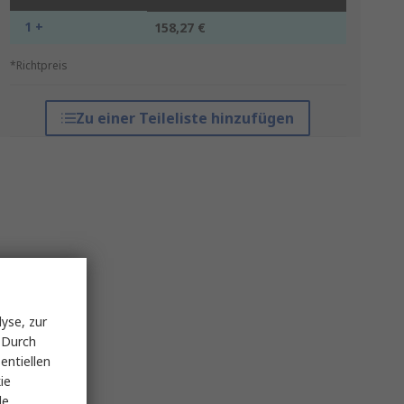
1 +
158,27 €
*Richtpreis
Zu einer Teileliste hinzufügen
yse, zur
 Durch
entiellen
ie
le