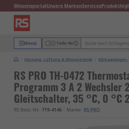
Wissensportal
Unsere Marken
Services
Produkthigh
Menü
Teile-Nr.
/
Heizung, Lüftung & Klimatechnik
/
Klimaanlagen-
RS PRO TH-0472 Thermostat
Programm 3 A 2 Wechsler 
Gleitschalter, 35 °C, 0 °C 
RS Best.-Nr.
:
719-4146
Marke
:
RS PRO