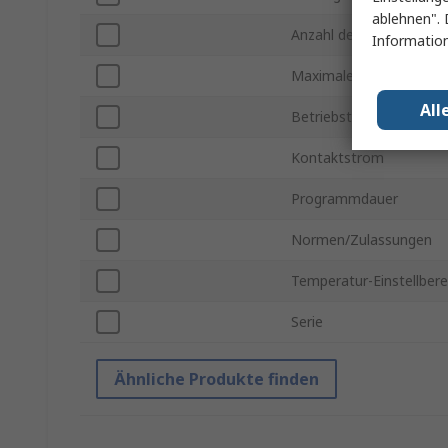
ablehnen". 
Anzahl der Ein/Aus Zykl
Information
Maximale Betriebstemp
All
Betriebstemperatur min
Kontaktstrom
Programmdauer
Normen/Zulassungen
Temperatur-Einstellbere
Serie
Ähnliche Produkte finden