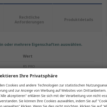
Rechtliche
Produktdetails
Anforderungen
ein oder mehrere Eigenschaften auswählen.
Wert
RS PRO
ektieren Ihre Privatsphäre
Thermostat
en Cookies und andere Technologien zur statistischen Nutzungsanal
Programmierbar
erung und zur Anzeige von Werbung auf Websites von Drittanbietern.
"Alle akzeptieren" erklären Sie sich mit der Verarbeitung von nicht-ess
2 Wechsler 2 Kontaktmodule, Gleitschalter
verstanden. Sie können Ihre Cookies auswählen, indem Sie auf "Cook
230V ac
en verwalten" klicken. Wenn Sie dies nicht möchten, klicken Sie auf "Al