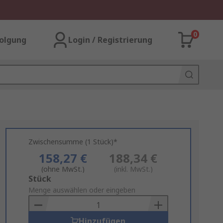
0
olgung
Login / Registrierung
Zwischensumme (1 Stück)*
158,27 €
188,34 €
(ohne MwSt.)
(inkl. MwSt.)
Add
Stück
to
Menge auswählen oder eingeben
Basket
Hinzufügen