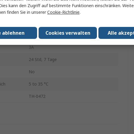
Dies kann den Zugriff auf bestimmte Funktionen einschränken. Weite
en pro Tag
3
en finden Sie in unserer
Cookie-Richtlinie
.
eratur
35°C
e ablehnen
Cookies verwalten
Alle akzep
.
0°C
3A
24 Std, 7 Tage
No
ich
5 to 35 °C
TH-0472