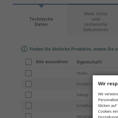
Mehr Infos
Technische
und
Daten
technische
Dokumente
Finden Sie ähnliche Produkte, indem Sie 
Alle auswählen
Eigenschaft
Marke
Wir resp
Produkt Typ
Wir verwend
Subtyp
Personalisi
Klicken auf 
Schaltkonfiguration
Cookies ein
Versorgungsspannung
Einstellung