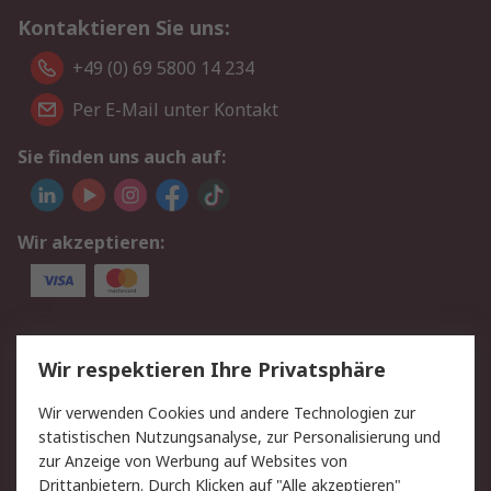
Kontaktieren Sie uns:
+49 (0) 69 5800 14 234
Per E-Mail unter Kontakt
Sie finden uns auch auf:
Wir akzeptieren:
Service
Wir respektieren Ihre Privatsphäre
Value Added Services
Lieferlösungen
Wir verwenden Cookies und andere Technologien zur
Rücksendungen
Kontakt
statistischen Nutzungsanalyse, zur Personalisierung und
Hilfe
Privatkunden
zur Anzeige von Werbung auf Websites von
Drittanbietern. Durch Klicken auf "Alle akzeptieren"