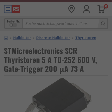
0
Teile-Nr.
/
Halbleiter
/
Diskrete Halbleiter
/
Thyristoren
STMicroelectronics SCR
Thyristoren 5 A TO-252 600 V,
Gate-Trigger 200 μA 73 A