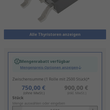
Alle Thyristoren anzeigen
Mengenrabatt verfügbar
Mengenpreis-Optionen anzeigen
Zwischensumme (1 Rolle mit 2500 Stück)*
750,00 €
900,00 €
(ohne MwSt.)
(inkl. MwSt.)
Add
Stück
to
Menge auswählen oder eingeben
Basket