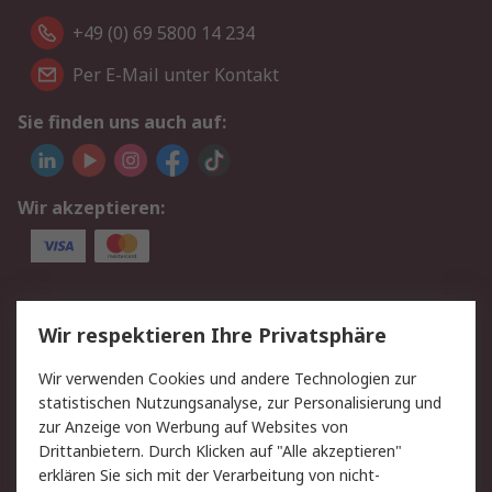
+49 (0) 69 5800 14 234
Per E-Mail unter Kontakt
Sie finden uns auch auf:
Wir akzeptieren:
Service
Wir respektieren Ihre Privatsphäre
Value Added Services
Lieferlösungen
Wir verwenden Cookies und andere Technologien zur
Rücksendungen
Kontakt
statistischen Nutzungsanalyse, zur Personalisierung und
Hilfe
Privatkunden
zur Anzeige von Werbung auf Websites von
Drittanbietern. Durch Klicken auf "Alle akzeptieren"
Rechtliches
erklären Sie sich mit der Verarbeitung von nicht-