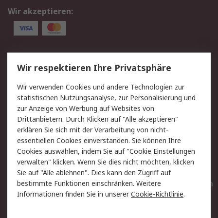
Wir akzeptieren:
Service
Wir respektieren Ihre Privatsphäre
Value Added Services
Lieferlösungen
Wir verwenden Cookies und andere Technologien zur
Rücksendungen
Kontakt
statistischen Nutzungsanalyse, zur Personalisierung und
Hilfe
Privatkunden
zur Anzeige von Werbung auf Websites von
Drittanbietern. Durch Klicken auf "Alle akzeptieren"
Rechtliches
erklären Sie sich mit der Verarbeitung von nicht-
essentiellen Cookies einverstanden. Sie können Ihre
AGB
Datenschutz
Cookies auswählen, indem Sie auf "Cookie Einstellungen
Cookie-Richtlinie
Zahlungsbedingungen
verwalten" klicken. Wenn Sie dies nicht möchten, klicken
Copyright/Impressum
Entsorgung
Sie auf "Alle ablehnen". Dies kann den Zugriff auf
Elektrogeräte/Batterien
bestimmte Funktionen einschränken. Weitere
Informationen finden Sie in unserer
Cookie-Richtlinie
.
Über RS