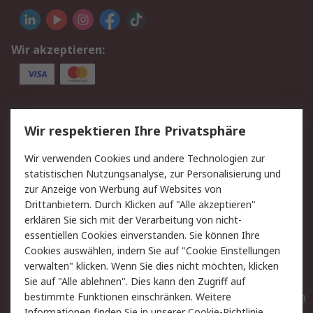
Wir akzeptieren:
Service
Wir respektieren Ihre Privatsphäre
Value Added Services
Lieferlösungen
Wir verwenden Cookies und andere Technologien zur
Rücksendungen
Kontakt
statistischen Nutzungsanalyse, zur Personalisierung und
Hilfe
Privatkunden
zur Anzeige von Werbung auf Websites von
Drittanbietern. Durch Klicken auf "Alle akzeptieren"
Rechtliches
erklären Sie sich mit der Verarbeitung von nicht-
essentiellen Cookies einverstanden. Sie können Ihre
AGB
Datenschutz
Cookies auswählen, indem Sie auf "Cookie Einstellungen
Cookie-Richtlinie
Zahlungsbedingungen
verwalten" klicken. Wenn Sie dies nicht möchten, klicken
Copyright/Impressum
Entsorgung
Sie auf "Alle ablehnen". Dies kann den Zugriff auf
Elektrogeräte/Batterien
bestimmte Funktionen einschränken. Weitere
Informationen finden Sie in unserer
Cookie-Richtlinie
.