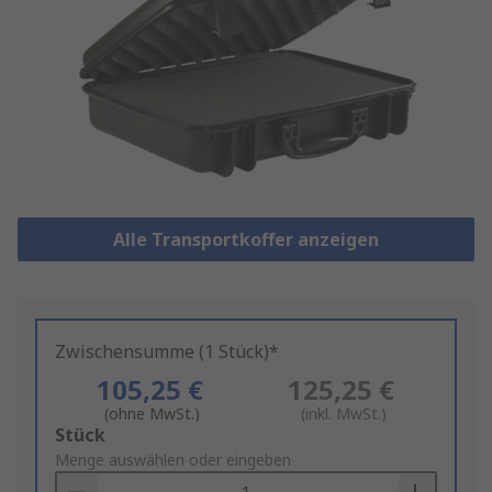
Alle Transportkoffer anzeigen
Zwischensumme (1 Stück)*
105,25 €
125,25 €
(ohne MwSt.)
(inkl. MwSt.)
Add
Stück
to
Menge auswählen oder eingeben
Basket