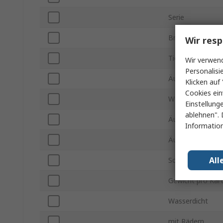
Serie
Breite Innen
Wir resp
Tiefe Innen
Wir verwend
Personalisi
Äußere Höhe
Klicken auf 
Cookies ein
Wasserdicht/Was
Einstellung
ablehnen". 
Äußere Tiefe
Information
Äußere Breite
All
Schaumstoff
Gewicht pro Kar
Wasserdicht
mit Rädern