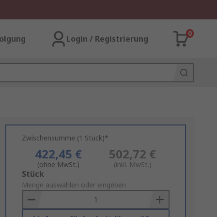
0
olgung
Login / Registrierung
Zwischensumme (1 Stück)*
422,45 €
502,72 €
(ohne MwSt.)
(inkl. MwSt.)
Add
Stück
to
Menge auswählen oder eingeben
Basket