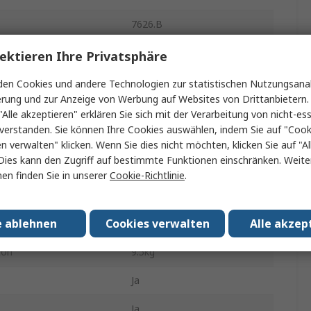
7626.B
399mm
ektieren Ihre Privatsphäre
260mm
en Cookies und andere Technologien zur statistischen Nutzungsanal
erung und zur Anzeige von Werbung auf Websites von Drittanbietern.
832mm
"Alle akzeptieren" erklären Sie sich mit der Verarbeitung von nicht-ess
verstanden. Sie können Ihre Cookies auswählen, indem Sie auf "Cook
serbeständig
Ja
en verwalten" klicken. Wenn Sie dies nicht möchten, klicken Sie auf "Al
Dies kann den Zugriff auf bestimmte Funktionen einschränken. Weite
279mm
en finden Sie in unserer
Cookie-Richtlinie
.
466mm
e ablehnen
Cookies verwalten
Alle akzep
Ja
ton
9.5kg
Ja
Ja