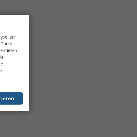
yse, zur
 Durch
entiellen
ie
le
re
tieren