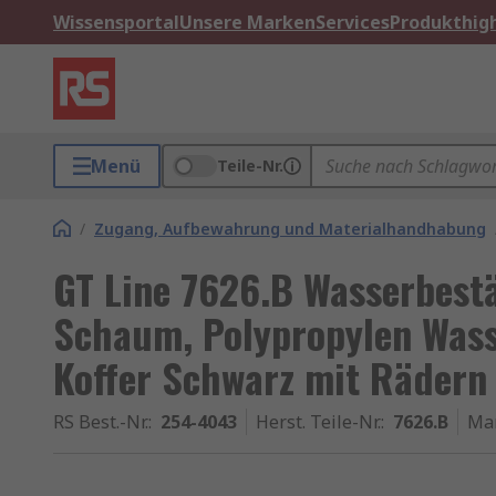
Wissensportal
Unsere Marken
Services
Produkthigh
Menü
Teile-Nr.
/
Zugang, Aufbewahrung und Materialhandhabung
GT Line 7626.B Wasserbest
Schaum, Polypropylen Wass
Koffer Schwarz mit Rädern
RS Best.-Nr.
:
254-4043
Herst. Teile-Nr.
:
7626.B
Ma