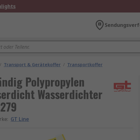
lights
Sendungsverf
/
Transport & Gerätekoffer
/
Transportkoffer
ändig Polypropylen
erdicht Wasserdichter
 279
rke
:
GT Line