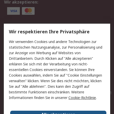
Wir akzeptieren:
Service
Wir respektieren Ihre Privatsphäre
Value Added Services
Lieferlösungen
Wir verwenden Cookies und andere Technologien zur
Rücksendungen
Kontakt
statistischen Nutzungsanalyse, zur Personalisierung und
Hilfe
Privatkunden
zur Anzeige von Werbung auf Websites von
Drittanbietern. Durch Klicken auf "Alle akzeptieren"
Rechtliches
erklären Sie sich mit der Verarbeitung von nicht-
essentiellen Cookies einverstanden. Sie können Ihre
AGB
Datenschutz
Cookies auswählen, indem Sie auf "Cookie Einstellungen
Cookie-Richtlinie
Zahlungsbedingungen
verwalten" klicken. Wenn Sie dies nicht möchten, klicken
Copyright/Impressum
Entsorgung
Sie auf "Alle ablehnen". Dies kann den Zugriff auf
Elektrogeräte/Batterien
bestimmte Funktionen einschränken. Weitere
Informationen finden Sie in unserer
Cookie-Richtlinie
.
Über RS