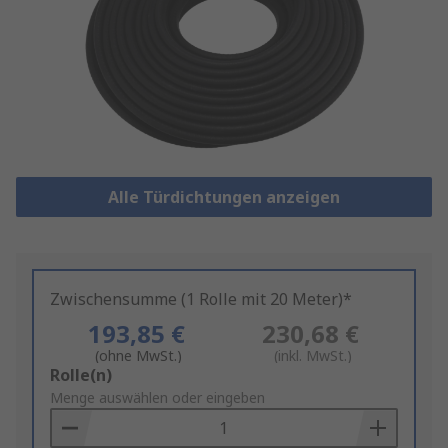
Alle Türdichtungen anzeigen
Zwischensumme (1 Rolle mit 20 Meter)*
193,85 €
230,68 €
(ohne MwSt.)
(inkl. MwSt.)
Add
Rolle(n)
to
Menge auswählen oder eingeben
Basket