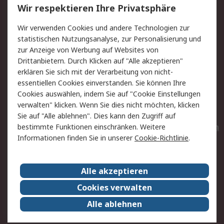
Wir respektieren Ihre Privatsphäre
Value Added Services
Lieferlösungen
Wir verwenden Cookies und andere Technologien zur
Rücksendungen
Kontakt
statistischen Nutzungsanalyse, zur Personalisierung und
Hilfe
Privatkunden
zur Anzeige von Werbung auf Websites von
Drittanbietern. Durch Klicken auf "Alle akzeptieren"
Rechtliches
erklären Sie sich mit der Verarbeitung von nicht-
essentiellen Cookies einverstanden. Sie können Ihre
AGB
Datenschutz
Cookies auswählen, indem Sie auf "Cookie Einstellungen
Cookie-Richtlinie
Zahlungsbedingungen
verwalten" klicken. Wenn Sie dies nicht möchten, klicken
Copyright/Impressum
Entsorgung
Sie auf "Alle ablehnen". Dies kann den Zugriff auf
Elektrogeräte/Batterien
bestimmte Funktionen einschränken. Weitere
Informationen finden Sie in unserer
Cookie-Richtlinie
.
Über RS
Alle akzeptieren
Unternehmen
RS weltweit
Karriere bei RS
Nachhaltigkeit
Cookies verwalten
Qualität/Umwelt/Zertifikate
Presse-Center
Alle ablehnen
Event-Center