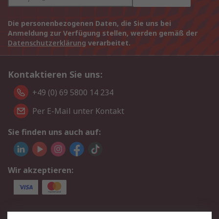
Die personenbezogenen Daten, die Sie uns bei
Anmeldung zur Verfügung stellen, werden gemäß der
Datenschutzerklärung
verarbeitet.
Kontaktieren Sie uns:
+49 (0) 69 5800 14 234
Per E-Mail unter Kontakt
Sie finden uns auch auf:
Wir akzeptieren:
Service