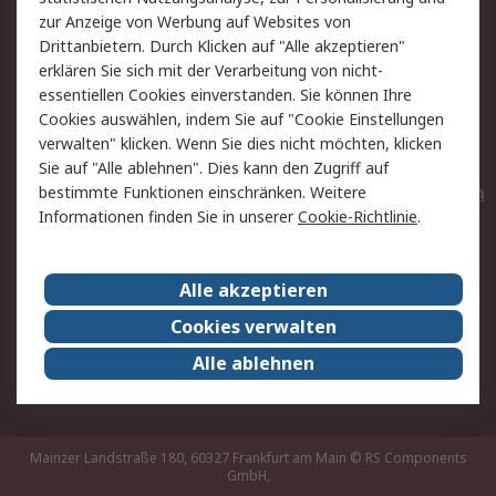
Hilfe
Privatkunden
zur Anzeige von Werbung auf Websites von
Drittanbietern. Durch Klicken auf "Alle akzeptieren"
Rechtliches
erklären Sie sich mit der Verarbeitung von nicht-
essentiellen Cookies einverstanden. Sie können Ihre
AGB
Datenschutz
Cookies auswählen, indem Sie auf "Cookie Einstellungen
Cookie-Richtlinie
Zahlungsbedingungen
verwalten" klicken. Wenn Sie dies nicht möchten, klicken
Copyright/Impressum
Entsorgung
Sie auf "Alle ablehnen". Dies kann den Zugriff auf
Elektrogeräte/Batterien
bestimmte Funktionen einschränken. Weitere
Informationen finden Sie in unserer
Cookie-Richtlinie
.
Über RS
Alle akzeptieren
Unternehmen
RS weltweit
Karriere bei RS
Nachhaltigkeit
Cookies verwalten
Qualität/Umwelt/Zertifikate
Presse-Center
Alle ablehnen
Event-Center
Mainzer Landstraße 180, 60327 Frankfurt am Main
© RS Components
GmbH,