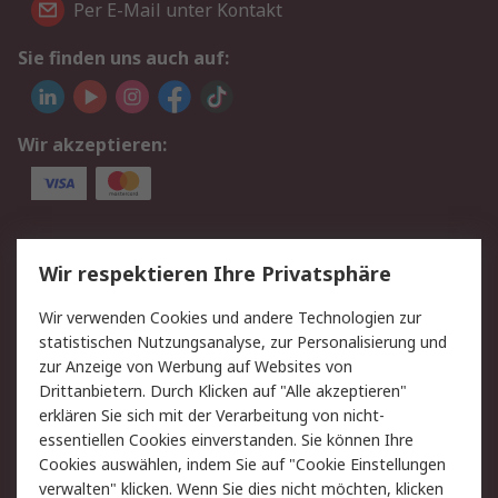
Per E-Mail unter Kontakt
Sie finden uns auch auf:
Wir akzeptieren:
Service
Wir respektieren Ihre Privatsphäre
Value Added Services
Lieferlösungen
Wir verwenden Cookies und andere Technologien zur
Rücksendungen
Kontakt
statistischen Nutzungsanalyse, zur Personalisierung und
Hilfe
Privatkunden
zur Anzeige von Werbung auf Websites von
Drittanbietern. Durch Klicken auf "Alle akzeptieren"
Rechtliches
erklären Sie sich mit der Verarbeitung von nicht-
essentiellen Cookies einverstanden. Sie können Ihre
AGB
Datenschutz
Cookies auswählen, indem Sie auf "Cookie Einstellungen
Cookie-Richtlinie
Zahlungsbedingungen
verwalten" klicken. Wenn Sie dies nicht möchten, klicken