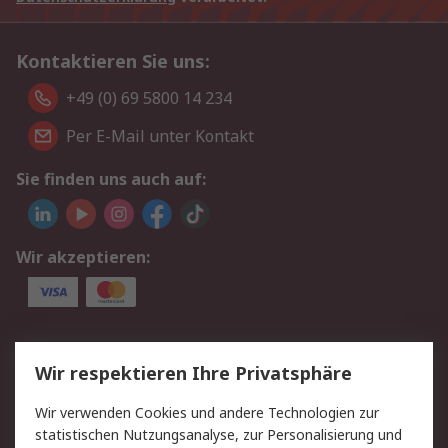
Kontaktieren Sie uns:
+49 (0) 69 5800 14 234
Per E-Mail unter Kontakt
Sie finden uns auch auf:
Wir akzeptieren:
Service
Wir respektieren Ihre Privatsphäre
Value Added Services
Lieferlösungen
Wir verwenden Cookies und andere Technologien zur
Rücksendungen
Kontakt
statistischen Nutzungsanalyse, zur Personalisierung und
Hilfe
Privatkunden