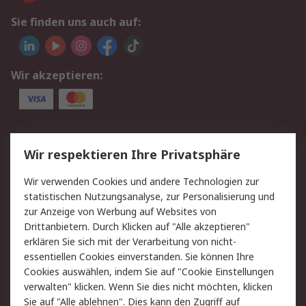
Sie finden uns auch auf:
Wir akzeptieren:
Service
Wir respektieren Ihre Privatsphäre
Value Added Services
Lieferlösungen
Wir verwenden Cookies und andere Technologien zur
Rücksendungen
Kontakt
statistischen Nutzungsanalyse, zur Personalisierung und
Hilfe
Privatkunden
zur Anzeige von Werbung auf Websites von
Drittanbietern. Durch Klicken auf "Alle akzeptieren"
Rechtliches
erklären Sie sich mit der Verarbeitung von nicht-
essentiellen Cookies einverstanden. Sie können Ihre
AGB
Datenschutz
Cookies auswählen, indem Sie auf "Cookie Einstellungen
Cookie-Richtlinie
Zahlungsbedingungen
verwalten" klicken. Wenn Sie dies nicht möchten, klicken
Copyright/Impressum
Entsorgung
Sie auf "Alle ablehnen". Dies kann den Zugriff auf