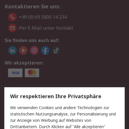
Kontaktieren Sie uns:
+49 (0) 69 5800 14 234
Per E-Mail unter Kontakt
Sie finden uns auch auf:
Wir akzeptieren:
Service
Wir respektieren Ihre Privatsphäre
Value Added Services
Lieferlösungen
Wir verwenden Cookies und andere Technologien zur
Rücksendungen
Kontakt
statistischen Nutzungsanalyse, zur Personalisierung und
Hilfe
Privatkunden
zur Anzeige von Werbung auf Websites von
Drittanbietern. Durch Klicken auf "Alle akzeptieren"