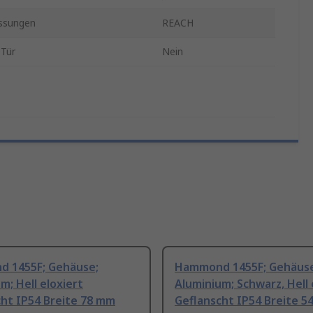
ssungen
REACH
 Tür
Nein
 1455F; Gehäuse;
Hammond 1455F; Gehäuse
m; Hell eloxiert
Aluminium; Schwarz, Hell 
ht IP54 Breite 78 mm
Geflanscht IP54 Breite 5