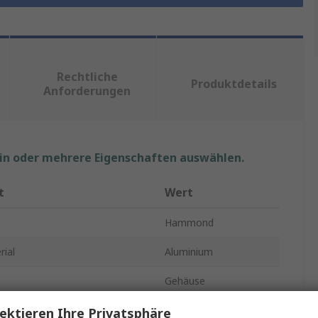
Rechtliche
Produktdetails
Anforderungen
ein oder mehrere Eigenschaften auswählen.
t
Wert
Hammond
ial
Aluminium
Gehäuse
28mm
ektieren Ihre Privatsphäre