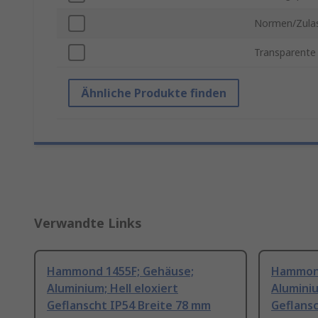
Normen/Zula
Transparente
Ähnliche Produkte finden
Verwandte Links
Hammond 1455F; Gehäuse;
Hammond
Aluminium; Hell eloxiert
Aluminiu
Geflanscht IP54 Breite 78 mm
Geflansc