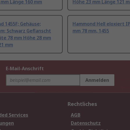
 mm Länge 160 mm
Höhe 23 mm Länge 121 
 1455F; Gehäuse;
Hammond Hell eloxiert I
um; Schwarz Geflanscht
mm 78 mm, 1455
eite 78 mm Höhe 28 mm
21 mm
E-Mail-Anschrift
Anmelden
Rechtliches
ded Services
AGB
sungen
Datenschutz