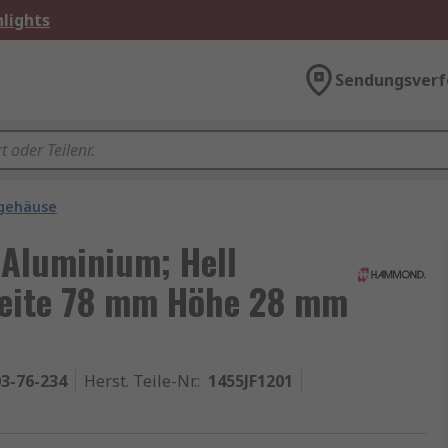
lights
Sendungsverf
lgehäuse
Aluminium; Hell
Breite 78 mm Höhe 28 mm
3-76-234
Herst. Teile-Nr.
:
1455JF1201