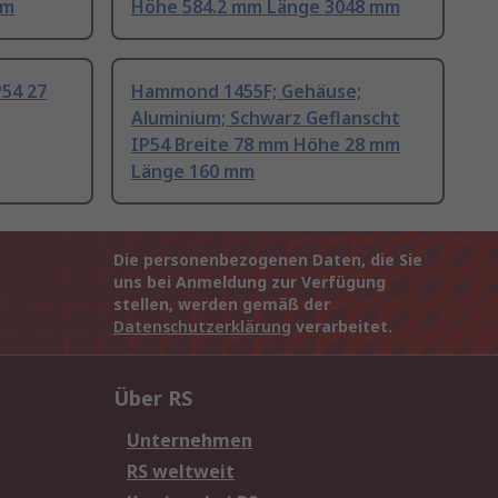
mm
Höhe 584.2 mm Länge 3048 mm
P54 27
Hammond 1455F; Gehäuse;
Aluminium; Schwarz Geflanscht
IP54 Breite 78 mm Höhe 28 mm
Länge 160 mm
Die personenbezogenen Daten, die Sie
uns bei Anmeldung zur Verfügung
stellen, werden gemäß der
Datenschutzerklärung
verarbeitet.
Über RS
Unternehmen
RS weltweit