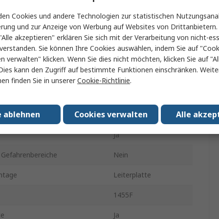
Nein
en Cookies und andere Technologien zur statistischen Nutzungsanal
erung und zur Anzeige von Werbung auf Websites von Drittanbietern.
e
78mm
"Alle akzeptieren" erklären Sie sich mit der Verarbeitung von nicht-ess
verstanden. Sie können Ihre Cookies auswählen, indem Sie auf "Cook
121mm
en verwalten" klicken. Wenn Sie dies nicht möchten, klicken Sie auf "Al
Dies kann den Zugriff auf bestimmte Funktionen einschränken. Weite
IP54
en finden Sie in unserer
Cookie-Richtlinie
.
Hell eloxiert
e ablehnen
Cookies verwalten
Alle akzep
lichtdurchlässig
Ja
 Gefahrenbereiche
Nein
ntage
Leiterplatte
1455F
te
Ja