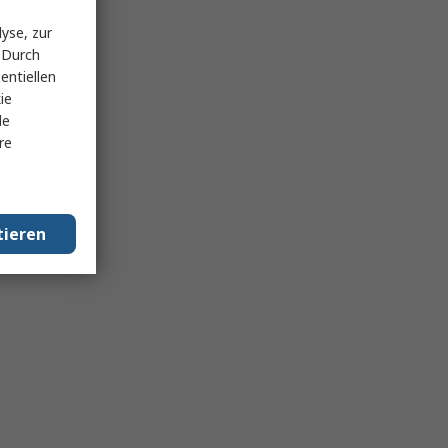
yse, zur
 Durch
entiellen
ie
le
re
tieren