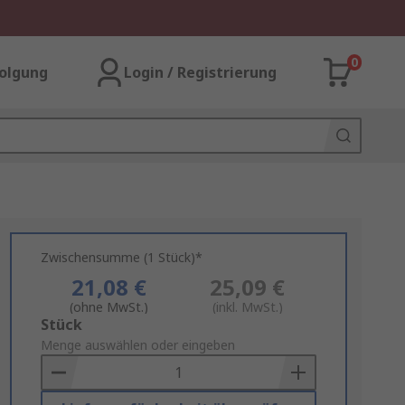
0
olgung
Login / Registrierung
Zwischensumme (1 Stück)*
21,08 €
25,09 €
(ohne MwSt.)
(inkl. MwSt.)
Add
Stück
to
Menge auswählen oder eingeben
Basket