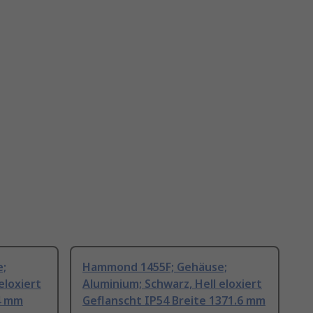
;
Hammond 1455F; Gehäuse;
eloxiert
Aluminium; Schwarz, Hell eloxiert
4 mm
Geflanscht IP54 Breite 1371.6 mm