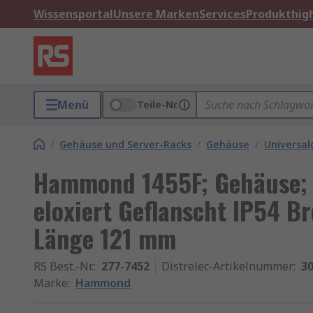
Wissensportal
Unsere Marken
Services
Produkthigh
Menü
Teile-Nr.
/
Gehäuse und Server-Racks
/
Gehäuse
/
Universa
Hammond 1455F; Gehäuse; 
eloxiert Geflanscht IP54 
Länge 121 mm
RS Best.-Nr.
:
277-7452
Distrelec-Artikelnummer
:
30
Marke
:
Hammond