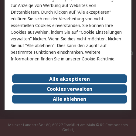
Hilfe
Privatkunden
zur Anzeige von Werbung auf Websites von
Drittanbietern. Durch Klicken auf "Alle akzeptieren"
Rechtliches
erklären Sie sich mit der Verarbeitung von nicht-
essentiellen Cookies einverstanden. Sie können Ihre
AGB
Datenschutz
Cookies auswählen, indem Sie auf "Cookie Einstellungen
Cookie-Richtlinie
Zahlungsbedingungen
verwalten" klicken. Wenn Sie dies nicht möchten, klicken
Copyright/Impressum
Entsorgung
Sie auf "Alle ablehnen". Dies kann den Zugriff auf
Elektrogeräte/Batterien
bestimmte Funktionen einschränken. Weitere
Informationen finden Sie in unserer
Cookie-Richtlinie
.
Über RS
Alle akzeptieren
Unternehmen
RS weltweit
Karriere bei RS
Nachhaltigkeit
Cookies verwalten
Qualität/Umwelt/Zertifikate
Presse-Center
Alle ablehnen
Event-Center
Mainzer Landstraße 180, 60327 Frankfurt am Main
© RS Components
GmbH,