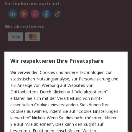
Sie finden uns auch auf:
Wir akzeptieren:
Service
Wir respektieren Ihre Privatsphäre
Value Added Services
Lieferlösungen
Wir verwenden Cookies und andere Technologien zur
Rücksendungen
Kontakt
statistischen Nutzungsanalyse, zur Personalisierung und
Hilfe
Privatkunden
zur Anzeige von Werbung auf Websites von
Drittanbietern. Durch Klicken auf "Alle akzeptieren"
Rechtliches
erklären Sie sich mit der Verarbeitung von nicht-
essentiellen Cookies einverstanden. Sie können Ihre
AGB
Datenschutz
Cookies auswählen, indem Sie auf "Cookie Einstellungen
Cookie-Richtlinie
Zahlungsbedingungen
verwalten" klicken. Wenn Sie dies nicht möchten, klicken
Copyright/Impressum
Entsorgung
Sie auf "Alle ablehnen". Dies kann den Zugriff auf
Elektrogeräte/Batterien
bestimmte Funktionen einschränken. Weitere