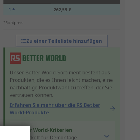
1 +
262,59 €
*Richtpreis
Zu einer Teileliste hinzufügen
Unser Better World-Sortiment besteht aus
Produkten, die es Ihnen leicht machen, eine
nachhaltige Produktwahl zu treffen, der Sie
vertrauen können.
Erfahren Sie mehr über die RS Better
World-Produkte
Better World-Kriterien
Entwickelt für Demontage