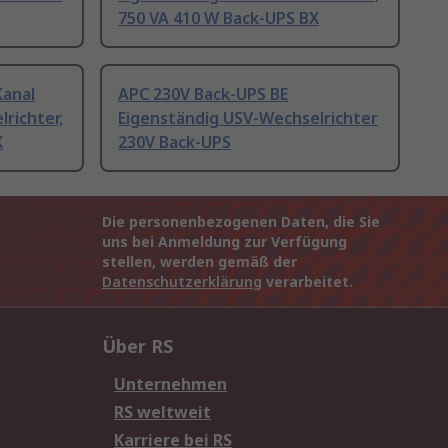
750 VA 410 W Back-UPS BX
Kanal
APC 230V Back-UPS BE
richter,
Eigenständig USV-Wechselrichter
X
230V Back-UPS
Die personenbezogenen Daten, die Sie
uns bei Anmeldung zur Verfügung
stellen, werden gemäß der
Datenschutzerklärung
verarbeitet.
Über RS
Unternehmen
RS weltweit
Karriere bei RS