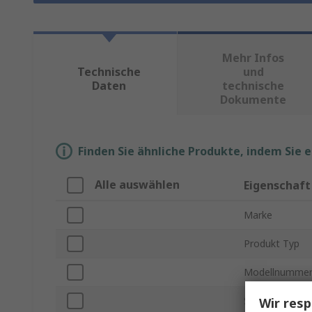
Mehr Infos
Technische
und
Daten
technische
Dokumente
Finden Sie ähnliche Produkte, indem Sie 
Alle auswählen
Eigenschaft
Marke
Produkt Typ
Modellnumme
Subtyp
Wir resp