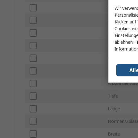
Scheinleistung
Wir verwend
Personalisi
Ausgangsspan
Klicken auf 
Cookies ein
Eingangsspan
Einstellung
ablehnen". 
Montageart
Information
Überbrückungs
All
Leistung
Anzahl der Au
Tiefe
Länge
Normen/Zulas
Breite