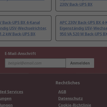
230V Back-UPS BX
V Back-UPS BX 4-Kanal
APC 230V Back-UPS BX 4-
ndig USV-Wechselrichter,
Eigenständig USV-Wechsel
1.2 kW Back-UPS BX
950 VA 520 W Back-UPS B
E-Mail-Anschrift
Anmelden
Rechtliches
ded Services
AGB
sungen
Datenschutz
dungen
Cookie-Richtlinie