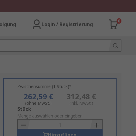
0
olgung
Login / Registrierung
Zwischensumme (1 Stück)*
262,59 €
312,48 €
(ohne MwSt.)
(inkl. MwSt.)
Add
Stück
to
Menge auswählen oder eingeben
Basket
Hinzufügen