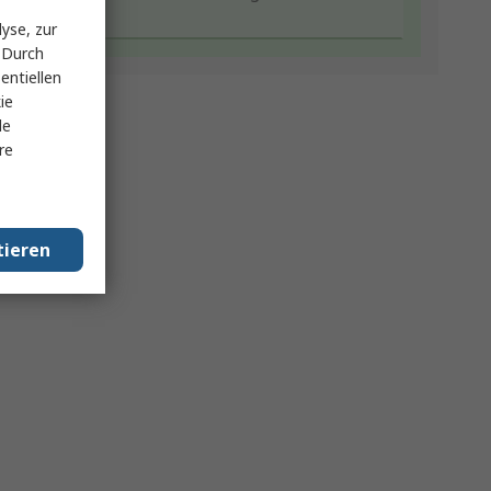
yse, zur
 Durch
entiellen
ie
le
re
tieren