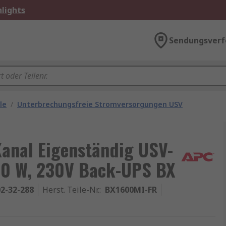
lights
Sendungsverf
le
/
Unterbrechungsfreie Stromversorgungen USV
anal Eigenständig USV-
00 W, 230V Back-UPS BX
2-32-288
Herst. Teile-Nr.
:
BX1600MI-FR