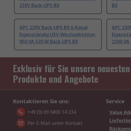
230V Back-UPS BX
BX
APC 230V Back-UPS BX 6-Kanal
APC 230
Eigenständig USV-Wechselrichter,
Eigenstä
950 VA 520 W Back-UPS BX
2200 VA 
Exklusiv für Sie unsere neuesten
Produkte und Angebote
Kontaktieren Sie uns:
Service
+49 (0) 69 5800 14 234
Value Ad
Lieferlö
Per E-Mail unter Kontakt
Rücksen