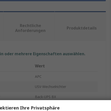
Rechtliche
Produktdetails
Anforderungen
ein oder mehrere Eigenschaften auswählen.
Wert
APC
USV-Wechselrichter
r
Back-UPS BX
Line Interactive
ektieren Ihre Privatsphäre