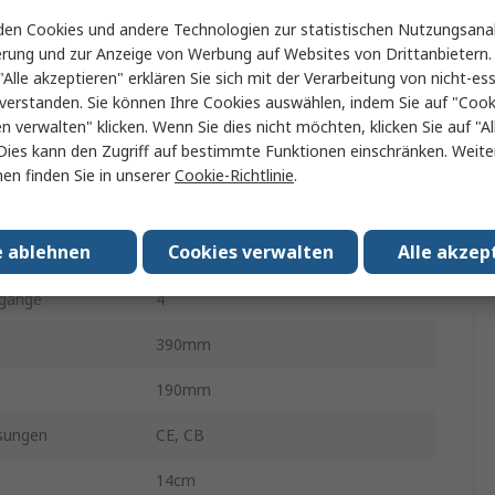
1600VA
en Cookies und andere Technologien zur statistischen Nutzungsanal
erung und zur Anzeige von Werbung auf Websites von Drittanbietern.
nung
230V
"Alle akzeptieren" erklären Sie sich mit der Verarbeitung von nicht-ess
verstanden. Sie können Ihre Cookies auswählen, indem Sie auf "Cook
nung
230V
en verwalten" klicken. Wenn Sie dies nicht möchten, klicken Sie auf "Al
Dies kann den Zugriff auf bestimmte Funktionen einschränken. Weite
Eigenständig
en finden Sie in unserer
Cookie-Richtlinie
.
zeit
1min
e ablehnen
Cookies verwalten
Alle akzep
900W
sgänge
4
390mm
190mm
sungen
CE, CB
14cm