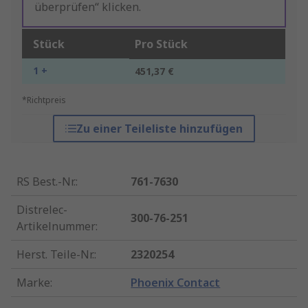
überprüfen“ klicken.
Stück
Pro Stück
1 +
451,37 €
*Richtpreis
Zu einer Teileliste hinzufügen
RS Best.-Nr.
:
761-7630
Distrelec-
300-76-251
Artikelnummer
:
Herst. Teile-Nr.
:
2320254
Marke
:
Phoenix Contact