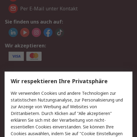
Per E-Mail unter Kontakt
Sie finden uns auch auf:
Wir akzeptieren:
Service
Wir respektieren Ihre Privatsphäre
Value Added Services
Lieferlösungen
Wir verwenden Cookies und andere Technologien zur
Rücksendungen
Kontakt
statistischen Nutzungsanalyse, zur Personalisierung und
Hilfe
Privatkunden
zur Anzeige von Werbung auf Websites von
Drittanbietern. Durch Klicken auf "Alle akzeptieren"
Rechtliches
erklären Sie sich mit der Verarbeitung von nicht-
essentiellen Cookies einverstanden. Sie können Ihre
AGB
Datenschutz
Cookies auswählen, indem Sie auf "Cookie Einstellungen