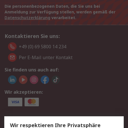
Die personenbezogenen Daten, die Sie uns bei
Anmeldung zur Verfügung stellen, werden gemäß der
Datenschutzerklärung
verarbeitet.
Kontaktieren Sie uns:
+49 (0) 69 5800 14 234
Per E-Mail unter Kontakt
Sie finden uns auch auf:
Wir akzeptieren:
Service
Wir respektieren Ihre Privatsphäre