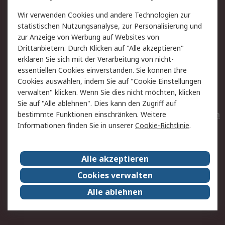
Value Added Services
Lieferlösungen
Wir verwenden Cookies und andere Technologien zur
Rücksendungen
Kontakt
statistischen Nutzungsanalyse, zur Personalisierung und
Hilfe
Privatkunden
zur Anzeige von Werbung auf Websites von
Drittanbietern. Durch Klicken auf "Alle akzeptieren"
Rechtliches
erklären Sie sich mit der Verarbeitung von nicht-
essentiellen Cookies einverstanden. Sie können Ihre
AGB
Datenschutz
Cookies auswählen, indem Sie auf "Cookie Einstellungen
Cookie-Richtlinie
Zahlungsbedingungen
verwalten" klicken. Wenn Sie dies nicht möchten, klicken
Copyright/Impressum
Entsorgung
Sie auf "Alle ablehnen". Dies kann den Zugriff auf
Elektrogeräte/Batterien
bestimmte Funktionen einschränken. Weitere
Informationen finden Sie in unserer
Cookie-Richtlinie
.
Über RS
Alle akzeptieren
Unternehmen
RS weltweit
Karriere bei RS
Nachhaltigkeit
Cookies verwalten
Qualität/Umwelt/Zertifikate
Presse-Center
Alle ablehnen
Event-Center