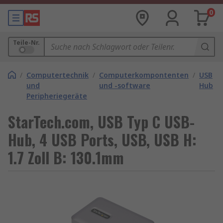
0
Teile-Nr.
/
Computertechnik
/
Computerkompontenten
/
USB
und
und -software
Hubs
Peripheriegeräte
StarTech.com, USB Typ C USB-
Hub, 4 USB Ports, USB, USB H:
1.7 Zoll B: 130.1mm