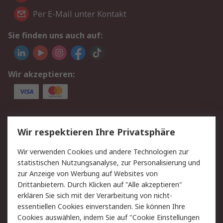
Per E-Mail unter Kontakt
Sie finden uns auch auf:
Wir akzeptieren:
Service
Wir respektieren Ihre Privatsphäre
Value Added Services
Lieferlösungen
Wir verwenden Cookies und andere Technologien zur
Rücksendungen
Kontakt
statistischen Nutzungsanalyse, zur Personalisierung und
Hilfe
Privatkunden
zur Anzeige von Werbung auf Websites von
Drittanbietern. Durch Klicken auf "Alle akzeptieren"
Rechtliches
erklären Sie sich mit der Verarbeitung von nicht-
essentiellen Cookies einverstanden. Sie können Ihre
AGB
Datenschutz
Cookies auswählen, indem Sie auf "Cookie Einstellungen