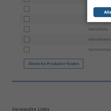
Gender Steckv
All
Gender Steckv
Mantelfarbe
Mantelmateri
Normen/Zula
Ähnliche Produkte finden
Verwandte Links