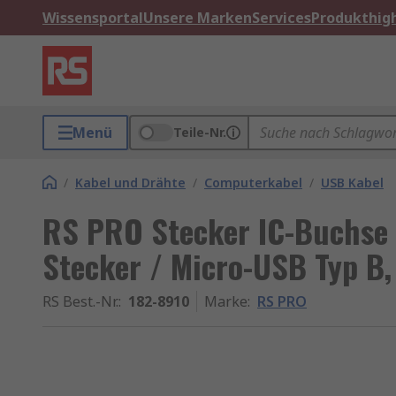
Wissensportal
Unsere Marken
Services
Produkthigh
Menü
Teile-Nr.
/
Kabel und Drähte
/
Computerkabel
/
USB Kabel
RS PRO Stecker IC-Buchse 
Stecker / Micro-USB Typ B
RS Best.-Nr.
:
182-8910
Marke
:
RS PRO