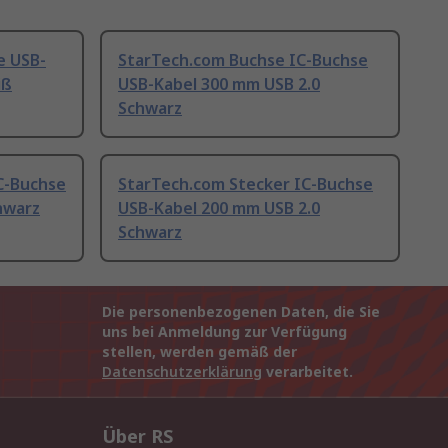
e USB-
StarTech.com Buchse IC-Buchse
iß
USB-Kabel 300 mm USB 2.0
Schwarz
C-Buchse
StarTech.com Stecker IC-Buchse
hwarz
USB-Kabel 200 mm USB 2.0
Schwarz
Die personenbezogenen Daten, die Sie
uns bei Anmeldung zur Verfügung
stellen, werden gemäß der
Datenschutzerklärung
verarbeitet.
Über RS