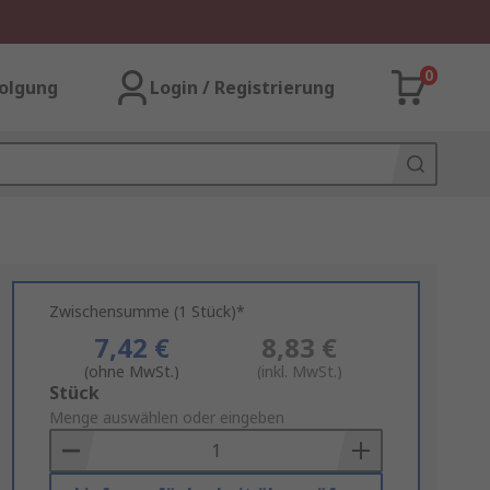
0
olgung
Login / Registrierung
Zwischensumme (1 Stück)*
7,42 €
8,83 €
(ohne MwSt.)
(inkl. MwSt.)
Add
Stück
to
Menge auswählen oder eingeben
Basket