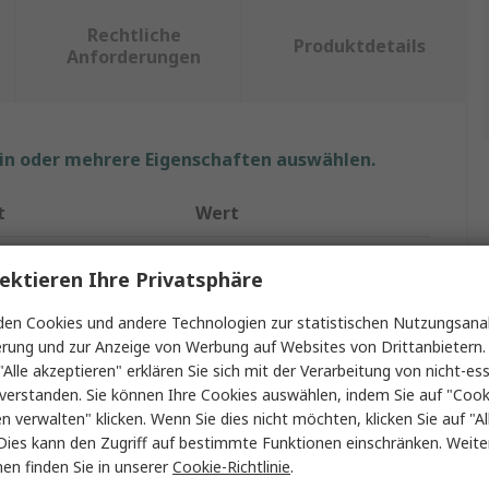
Rechtliche
Produktdetails
Anforderungen
ein oder mehrere Eigenschaften auswählen.
t
Wert
RS PRO
ektieren Ihre Privatsphäre
IC-Buchse USB-Kabel
en Cookies und andere Technologien zur statistischen Nutzungsanal
erung und zur Anzeige von Werbung auf Websites von Drittanbietern.
3m
"Alle akzeptieren" erklären Sie sich mit der Verarbeitung von nicht-ess
A
USB Typ A
verstanden. Sie können Ihre Cookies auswählen, indem Sie auf "Cook
en verwalten" klicken. Wenn Sie dies nicht möchten, klicken Sie auf "Al
 B
Micro-USB Typ B
Dies kann den Zugriff auf bestimmte Funktionen einschränken. Weite
en finden Sie in unserer
Cookie-Richtlinie
.
USB 2.0