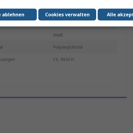
erbinders A
Stecker
e ablehnen
Cookies verwalten
Alle akzep
erbinders B
Stecker
Weiß
al
Polyvinylchlorid
ssungen
CE, REACH