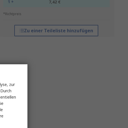
1 +
7,42 €
*Richtpreis
Zu einer Teileliste hinzufügen
yse, zur
 Durch
entiellen
ie
le
re