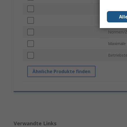
Verschlüs
All
Selbstzer
Normen/Z
Maximale 
Betriebst
Ähnliche Produkte finden
Verwandte Links