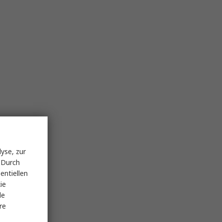
yse, zur
 Durch
entiellen
ie
le
re