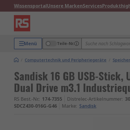
Wissensportal
Unsere Marken
Services
Produkthigh
Menü
Teile-Nr.
/
Computertechnik und Peripheriegeräte
/
Speiche
Sandisk 16 GB USB-Stick, U
Dual Drive m3.1 Industrieq
RS Best.-Nr.
:
174-7355
Distrelec-Artikelnummer
:
30
SDCZ430-016G-G46
Marke
:
Sandisk