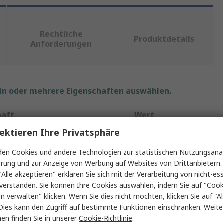
Rechtliche
Produktdetails
Anforderungen
ein oder mehrere Eigenschaften auswählen.
haft
Wert
ektieren Ihre Privatsphäre
Sandisk
en Cookies und andere Technologien zur statistischen Nutzungsanal
yp
USB-Stick
erung und zur Anzeige von Werbung auf Websites von Drittanbietern.
"Alle akzeptieren" erklären Sie sich mit der Verarbeitung von nicht-ess
Größe
16GB
verstanden. Sie können Ihre Cookies auswählen, indem Sie auf "Cook
en verwalten" klicken. Wenn Sie dies nicht möchten, klicken Sie auf "Al
fikation
USB 3.1
Dies kann den Zugriff auf bestimmte Funktionen einschränken. Weite
en finden Sie in unserer
Cookie-Richtlinie
.
ualität
Ja