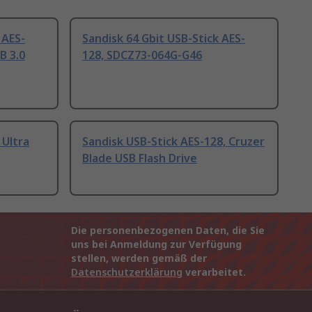
 AES-
Sandisk 64 Gbit USB-Stick AES-
B 3.0
128, SDCZ73-064G-G46
 Ultra
Sandisk USB-Stick AES-128, Cruzer
Blade USB Flash Drive
Die personenbezogenen Daten, die Sie
uns bei Anmeldung zur Verfügung
stellen, werden gemäß der
Datenschutzerklärung
verarbeitet.