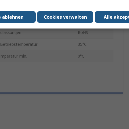
selungsstufe
AES-128
e ablehnen
Cookies verwalten
Alle akzep
störung
Nein
ulassungen
RoHS
Betriebstemperatur
35°C
emperatur min.
0°C