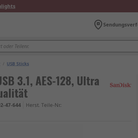
lights
Sendungsverf
r
/
USB Sticks
SB 3.1, AES-128, Ultra
ualität
2-47-644
Herst. Teile-Nr.
: