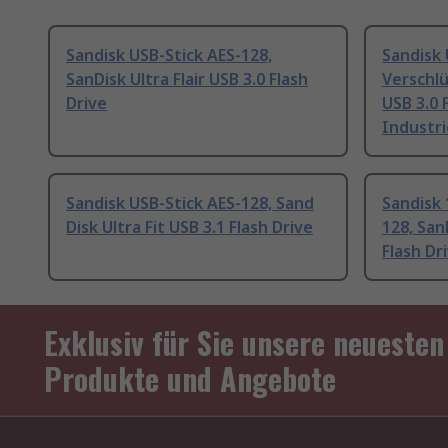
Sandisk USB-Stick AES-128,
Sandisk 
SanDisk Ultra Flair USB 3.0 Flash
Verschlü
Drive
USB 3.0 
Industri
Sandisk USB-Stick AES-128, Sand
Sandisk 
Disk Ultra Fit USB 3.1 Flash Drive
128, SanD
Flash Dr
Exklusiv für Sie unsere neuesten
Produkte und Angebote