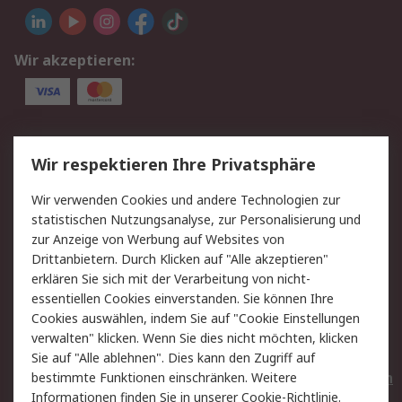
Wir akzeptieren:
Service
Wir respektieren Ihre Privatsphäre
Value Added Services
Lieferlösungen
Wir verwenden Cookies und andere Technologien zur
Rücksendungen
Kontakt
statistischen Nutzungsanalyse, zur Personalisierung und
Hilfe
Privatkunden
zur Anzeige von Werbung auf Websites von
Drittanbietern. Durch Klicken auf "Alle akzeptieren"
Rechtliches
erklären Sie sich mit der Verarbeitung von nicht-
essentiellen Cookies einverstanden. Sie können Ihre
AGB
Datenschutz
Cookies auswählen, indem Sie auf "Cookie Einstellungen
Cookie-Richtlinie
Zahlungsbedingungen
verwalten" klicken. Wenn Sie dies nicht möchten, klicken
Copyright/Impressum
Entsorgung
Sie auf "Alle ablehnen". Dies kann den Zugriff auf
Elektrogeräte/Batterien
bestimmte Funktionen einschränken. Weitere
Informationen finden Sie in unserer
Cookie-Richtlinie
.