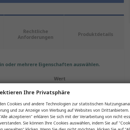
Rechtliche
Produktdetails
Anforderungen
ein oder mehrere Eigenschaften auswählen.
Wert
Kingston
ektieren Ihre Privatsphäre
USB-Flash-Laufwerk
en Cookies und andere Technologien zur statistischen Nutzungsanal
erung und zur Anzeige von Werbung auf Websites von Drittanbietern.
256GB
"Alle akzeptieren" erklären Sie sich mit der Verarbeitung von nicht-ess
verstanden. Sie können Ihre Cookies auswählen, indem Sie auf "Cook
t
Nein
en verwalten" klicken. Wenn Sie dies nicht möchten, klicken Sie auf "Al