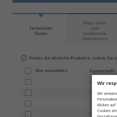
Mehr Infos
Technische
und
Daten
technische
Dokumente
Finden Sie ähnliche Produkte, indem Sie 
Alle auswählen
Eigenschaft
Marke
Wir resp
Produkt Typ
Wir verwend
Personalisi
Speicher Größe
Klicken auf 
Cookies ein
Industriequalitä
Einstellung