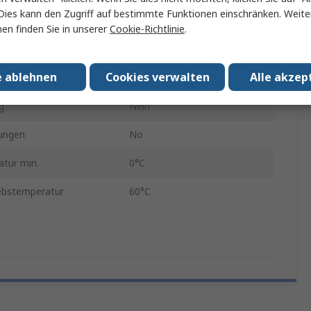
Dies kann den Zugriff auf bestimmte Funktionen einschränken. Weite
on
USB 3.2
en finden Sie in unserer
Cookie-Richtlinie
.
sstufe
Keine Verschlüsselung
e ablehnen
Cookies verwalten
Alle akzep
3D TLC
g
Nein
ungen
No
tur min.
0°C
ebstemperatur
60°C