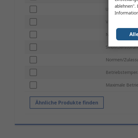
ablehnen". 
USB Spezifikati
Information
Verschlüsselung
All
NAND-Typ
Selbstzerstörun
Normen/Zulass
Betriebstempera
Maximale Betri
Ähnliche Produkte finden