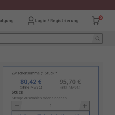
0
olgung
Login / Registrierung
Zwischensumme (1 Stück)*
80,42 €
95,70 €
(ohne MwSt.)
(inkl. MwSt.)
Add
Stück
to
Menge auswählen oder eingeben
Basket