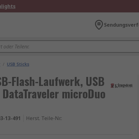
lights
Sendungsverf
r
/
USB Sticks
SB-Flash-Laufwerk, USB
, DataTraveler microDuo
3-13-491
Herst. Teile-Nr.
: