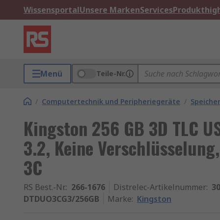
Wissensportal
Unsere Marken
Services
Produkthigh
Menü
Teile-Nr.
/
Computertechnik und Peripheriegeräte
/
Speiche
Kingston 256 GB 3D TLC U
3.2, Keine Verschlüsselung
3C
RS Best.-Nr.
:
266-1676
Distrelec-Artikelnummer
:
30
DTDUO3CG3/256GB
Marke
:
Kingston