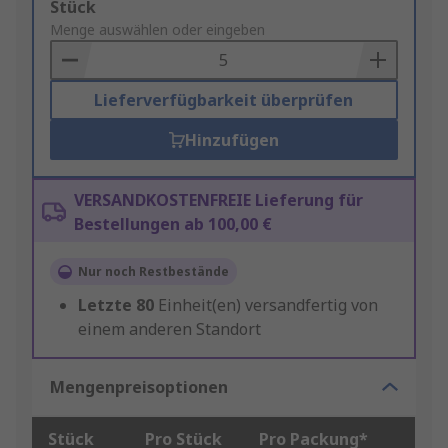
Add
Stück
to
Menge auswählen oder eingeben
Basket
Lieferverfügbarkeit überprüfen
Hinzufügen
VERSANDKOSTENFREIE Lieferung für
Bestellungen ab 100,00 €
Nur noch Restbestände
Letzte
80
Einheit(en) versandfertig von
einem anderen Standort
Mengenpreisoptionen
Stück
Pro Stück
Pro Packung*