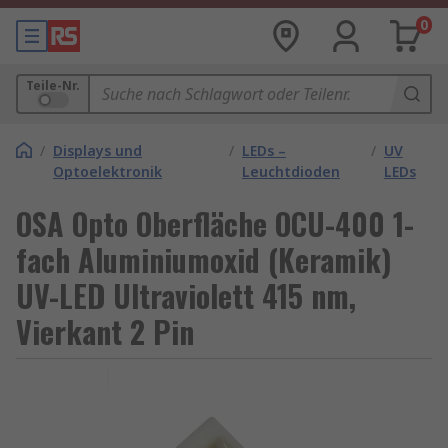
0
Teile-Nr.
/
Displays und
/
LEDs –
/
UV
Optoelektronik
Leuchtdioden
LEDs
OSA Opto Oberfläche OCU-400 1-
fach Aluminiumoxid (Keramik)
UV-LED Ultraviolett 415 nm,
Vierkant 2 Pin