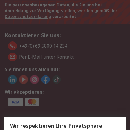
Die personenbezogenen Daten, die Sie uns bei
Anmeldung zur Verfügung stellen, werden gemäß der
Datenschutzerklärung
verarbeitet.
Kontaktieren Sie uns:
+49 (0) 69 5800 14 234
Per E-Mail unter Kontakt
Sie finden uns auch auf:
Wir akzeptieren:
Service
Wir respektieren Ihre Privatsphäre
Value Added Services
Lieferlösungen