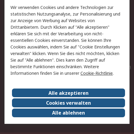
Wir verwenden Cookies und andere Technologien zur
Rücksendungen
Kontakt
statistischen Nutzungsanalyse, zur Personalisierung und
Hilfe
Privatkunden
zur Anzeige von Werbung auf Websites von
Drittanbietern. Durch Klicken auf "Alle akzeptieren"
Rechtliches
erklären Sie sich mit der Verarbeitung von nicht-
essentiellen Cookies einverstanden. Sie können Ihre
AGB
Datenschutz
Cookies auswählen, indem Sie auf "Cookie Einstellungen
Cookie-Richtlinie
Zahlungsbedingungen
verwalten" klicken. Wenn Sie dies nicht möchten, klicken
Copyright/Impressum
Entsorgung
Sie auf "Alle ablehnen". Dies kann den Zugriff auf
Elektrogeräte/Batterien
bestimmte Funktionen einschränken. Weitere
Informationen finden Sie in unserer
Cookie-Richtlinie
.
Über RS
Alle akzeptieren
Unternehmen
RS weltweit
Karriere bei RS
Nachhaltigkeit
Cookies verwalten
Qualität/Umwelt/Zertifikate
Presse-Center
Alle ablehnen
Event-Center