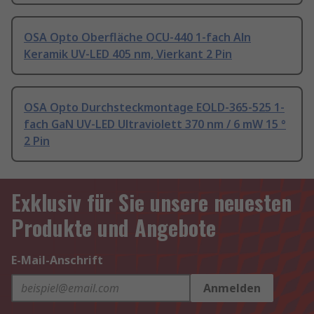
OSA Opto Oberfläche OCU-440 1-fach Aln
Keramik UV-LED 405 nm, Vierkant 2 Pin
OSA Opto Durchsteckmontage EOLD-365-525 1-
fach GaN UV-LED Ultraviolett 370 nm / 6 mW 15 °
2 Pin
Exklusiv für Sie unsere neuesten
Produkte und Angebote
E-Mail-Anschrift
Anmelden