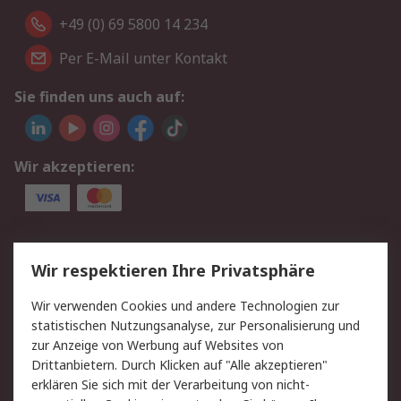
+49 (0) 69 5800 14 234
Per E-Mail unter Kontakt
Sie finden uns auch auf:
Wir akzeptieren:
Service
Wir respektieren Ihre Privatsphäre
Value Added Services
Lieferlösungen
Wir verwenden Cookies und andere Technologien zur
Rücksendungen
Kontakt
statistischen Nutzungsanalyse, zur Personalisierung und
Hilfe
Privatkunden
zur Anzeige von Werbung auf Websites von
Drittanbietern. Durch Klicken auf "Alle akzeptieren"
Rechtliches
erklären Sie sich mit der Verarbeitung von nicht-