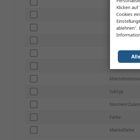
Personalisi
Anzahl der Bu
Klicken auf 
Cookies ein
Netzstecker T
Einstellung
Buchsentyp
ablehnen". 
Information
IP-Schutzart
Aufrollautomat
All
Spannung
Mantelmateria
Subtyp
Normen/Zulas
Farbe
Mantelfarbe