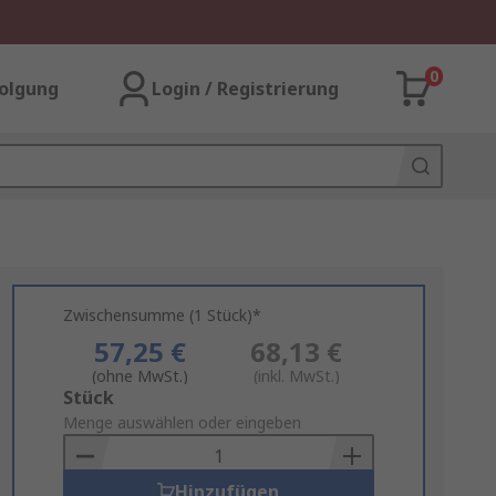
0
olgung
Login / Registrierung
Zwischensumme (1 Stück)*
57,25 €
68,13 €
(ohne MwSt.)
(inkl. MwSt.)
Add
Stück
to
Menge auswählen oder eingeben
Basket
Hinzufügen