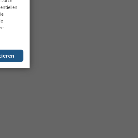
 Durch
entiellen
ie
le
re
tieren