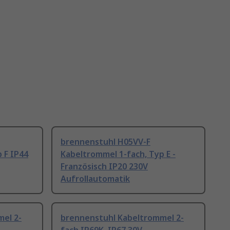
brennenstuhl H05VV-F
 F IP44
Kabeltrommel 1-fach, Typ E -
Französisch IP20 230V
Aufrollautomatik
el 2-
brennenstuhl Kabeltrommel 2-