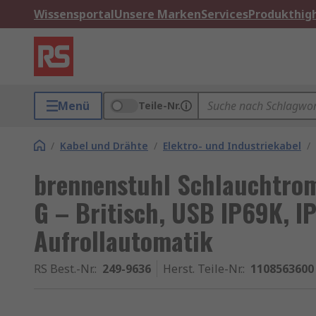
Wissensportal
Unsere Marken
Services
Produkthigh
Menü
Teile-Nr.
/
Kabel und Drähte
/
Elektro- und Industriekabel
/
brennenstuhl Schlauchtrom
G – Britisch, USB IP69K, I
Aufrollautomatik
RS Best.-Nr.
:
249-9636
Herst. Teile-Nr.
:
1108563600