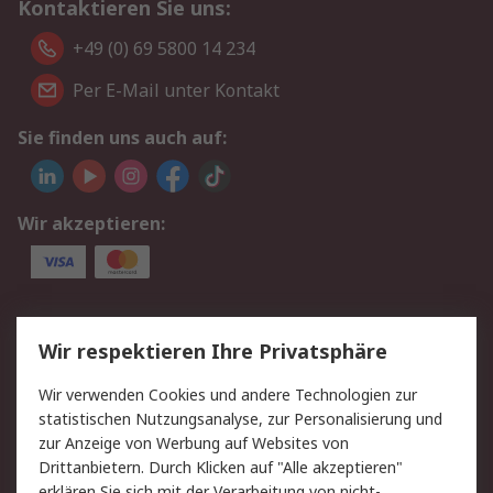
Kontaktieren Sie uns:
+49 (0) 69 5800 14 234
Per E-Mail unter Kontakt
Sie finden uns auch auf:
Wir akzeptieren:
Service
Wir respektieren Ihre Privatsphäre
Value Added Services
Lieferlösungen
Wir verwenden Cookies und andere Technologien zur
Rücksendungen
Kontakt
statistischen Nutzungsanalyse, zur Personalisierung und
Hilfe
Privatkunden
zur Anzeige von Werbung auf Websites von
Drittanbietern. Durch Klicken auf "Alle akzeptieren"
Rechtliches
erklären Sie sich mit der Verarbeitung von nicht-