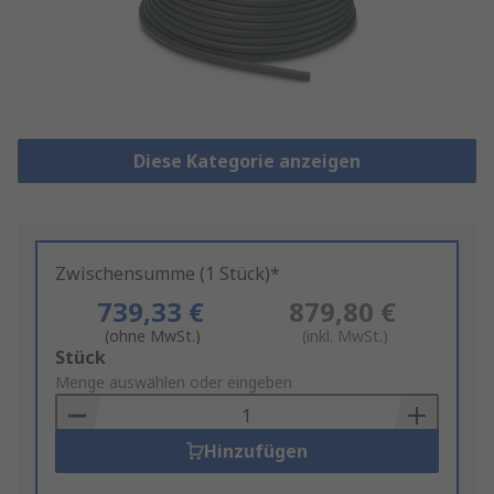
Diese Kategorie anzeigen
Zwischensumme (1 Stück)*
739,33 €
879,80 €
(ohne MwSt.)
(inkl. MwSt.)
Add
Stück
to
Menge auswählen oder eingeben
Basket
Hinzufügen