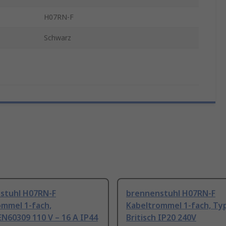
H07RN-F
Schwarz
stuhl H07RN-F
brennenstuhl H07RN-F
ommel 1-fach,
Kabeltrommel 1-fach, Typ
N60309 110 V – 16 A IP44
Britisch IP20 240V