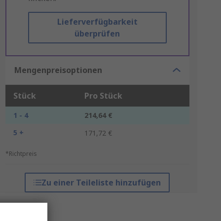
Lieferverfügbarkeit
überprüfen
Mengenpreisoptionen
Stück
Pro Stück
1 - 4
214,64 €
5 +
171,72 €
*Richtpreis
Zu einer Teileliste hinzufügen