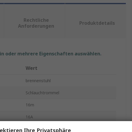
Rechtliche
Produktdetails
Anforderungen
ein oder mehrere Eigenschaften auswählen.
Wert
brennenstuhl
Schlauchtrommel
16m
16A
1
ektieren Ihre Privatsphäre