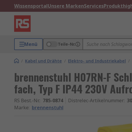
Wissensportal
Unsere Marken
Services
Produkthigh
Menü
Teile-Nr.
/
Kabel und Drähte
/
Elektro- und Industriekabel
/
brennenstuhl H07RN-F Schl
fach, Typ F IP44 230V Aufr
RS Best.-Nr.
:
785-0874
Distrelec-Artikelnummer
:
30
Marke
:
brennenstuhl