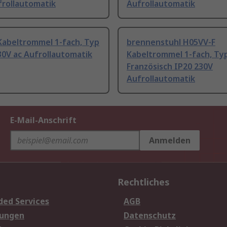
frollautomatik
Aufrollautomatik
Kabeltrommel 1-fach, Typ
brennenstuhl H05VV-F
30V ac Aufrollautomatik
Kabeltrommel 1-fach, Typ
Französisch IP20 230V
Aufrollautomatik
E-Mail-Anschrift
Anmelden
Rechtliches
ded Services
AGB
sungen
Datenschutz