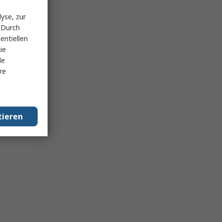
yse, zur
 Durch
entiellen
ie
le
re
tieren