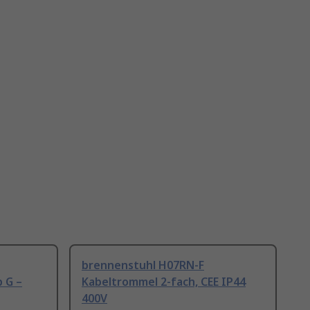
brennenstuhl H07RN-F
 G –
Kabeltrommel 2-fach, CEE IP44
400V