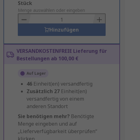
Add
Stück
to
Menge auswählen oder eingeben
Basket
Hinzufügen
VERSANDKOSTENFREIE Lieferung für
Bestellungen ab 100,00 €
Auf Lager
46
Einheit(en) versandfertig
Zusätzlich
27
Einheit(en)
versandfertig von einem
anderen Standort
Sie benötigen mehr?
Benötigte
Menge eingeben und auf
„Lieferverfügbarkeit überprüfen“
klicken.