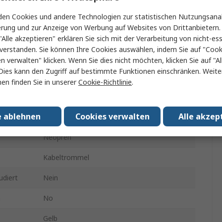
CEE 7/7 Deutscher Schuko / Französisch
en Cookies und andere Technologien zur statistischen Nutzungsanal
erung und zur Anzeige von Werbung auf Websites von Drittanbietern.
Typ F
"Alle akzeptieren" erklären Sie sich mit der Verarbeitung von nicht-ess
verstanden. Sie können Ihre Cookies auswählen, indem Sie auf "Cook
IP44
en verwalten" klicken. Wenn Sie dies nicht möchten, klicken Sie auf "Al
Dies kann den Zugriff auf bestimmte Funktionen einschränken. Weite
Ja
en finden Sie in unserer
Cookie-Richtlinie
.
230V
e ablehnen
Cookies verwalten
Alle akzep
z
Nein
Neopren
Kabeltrommel
udiert
Nein
n
No
Gelb