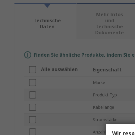
Mehr Infos
Technische
und
Daten
technische
Dokumente
Finden Sie ähnliche Produkte, indem Sie 
Alle auswählen
Eigenschaft
Marke
Produkt Typ
Kabellänge
Stromstärke
Anzahl der Buchsen
Wir resp