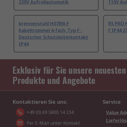
230V Aufrollautomatik
110V Au
brennenstuhl H07RN-F
RS PRO 
Kabeltrommel 4-fach, Typ F -
F IP44 2
Deutscher Schutzleiterkontakt
IP44
Exklusiv für Sie unsere neuesten
Produkte und Angebote
Kontaktieren Sie uns:
Service
+49 (0) 69 5800 14 234
Value Ad
Lieferlö
Per E-Mail unter Kontakt