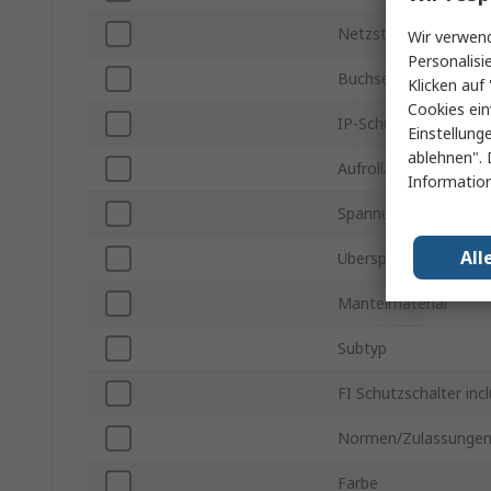
Netzstecker Typ
Wir verwend
Personalisi
Buchsentyp
Klicken auf 
Cookies ein
IP-Schutzart
Einstellung
ablehnen". 
Aufrollautomatik
Information
Spannung
All
Überspannungsschut
Mantelmaterial
Subtyp
FI Schutzschalter incl
Normen/Zulassunge
Farbe