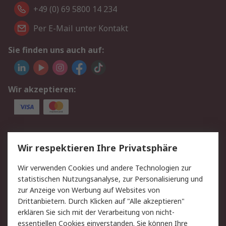
+49 (0) 69 5800 14 234
Per E-Mail unter Kontakt
Sie finden uns auch auf:
Wir akzeptieren:
Service
Wir respektieren Ihre Privatsphäre
Value Added Services
Lieferlösungen
Wir verwenden Cookies und andere Technologien zur
Rücksendungen
Kontakt
statistischen Nutzungsanalyse, zur Personalisierung und
Hilfe
Privatkunden
zur Anzeige von Werbung auf Websites von
Drittanbietern. Durch Klicken auf "Alle akzeptieren"
Rechtliches
erklären Sie sich mit der Verarbeitung von nicht-
essentiellen Cookies einverstanden. Sie können Ihre