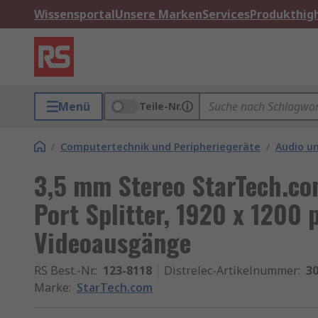
Wissensportal
Unsere Marken
Services
Produkthigh
Menü
Teile-Nr.
/
Computertechnik und Peripheriegeräte
/
Audio u
3,5 mm Stereo StarTech.com
Port Splitter, 1920 x 1200 
Videoausgänge
RS Best.-Nr.
:
123-8118
Distrelec-Artikelnummer
:
30
Marke
:
StarTech.com