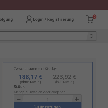
0
olgung
Login / Registrierung
Zwischensumme (1 Stück)*
188,17 €
223,92 €
(ohne MwSt.)
(inkl. MwSt.)
Add
Stück
to
Menge auswählen oder eingeben
Basket
Hinzufügen