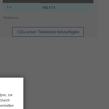
1 +
188,17 €
*Richtpreis
Zu einer Teileliste hinzufügen
yse, zur
 Durch
entiellen