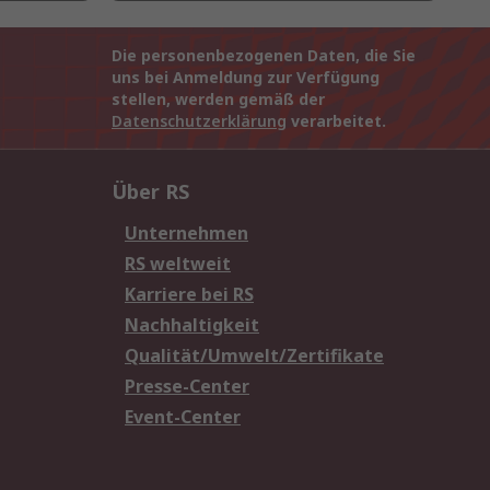
Die personenbezogenen Daten, die Sie
uns bei Anmeldung zur Verfügung
stellen, werden gemäß der
Datenschutzerklärung
verarbeitet.
Über RS
Unternehmen
RS weltweit
Karriere bei RS
Nachhaltigkeit
Qualität/Umwelt/Zertifikate
Presse-Center
Event-Center