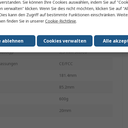
verstanden. Sie können Ihre Cookies auswählen, indem Sie auf "Cook
Videoausgänge
2
en verwalten" klicken. Wenn Sie dies nicht möchten, klicken Sie auf "Al
Dies kann den Zugriff auf bestimmte Funktionen einschränken. Weite
Videoeingänge
1
en finden Sie in unserer
Cookie-Richtlinie
.
Anschlüsse
2
ax.
1920 x 1200 pixel
e ablehnen
Cookies verwalten
Alle akzep
lusstyp
3,5 mm Stereo
assungen
CE/FCC
181.4mm
85.2mm
600g
20mm