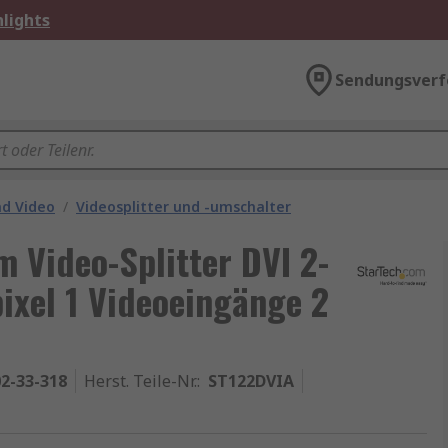
lights
Sendungsverf
nd Video
/
Videosplitter und -umschalter
 Video-Splitter DVI 2-
pixel 1 Videoeingänge 2
2-33-318
Herst. Teile-Nr.
:
ST122DVIA