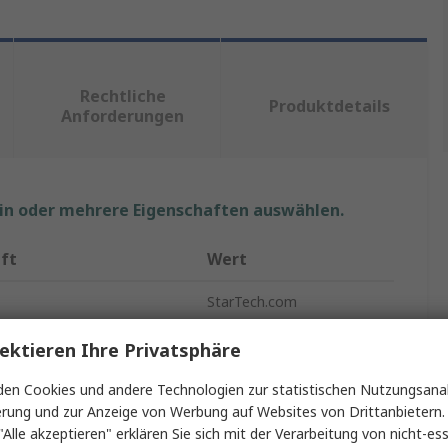
Rechtliche
Produktdetails
Anforderungen
ein oder mehrere Eigenschaften auswählen.
ft
Wert
StarTech.com
p
Video-Splitter
ektieren Ihre Privatsphäre
Splitter
en Cookies und andere Technologien zur statistischen Nutzungsanal
erung und zur Anzeige von Werbung auf Websites von Drittanbietern.
lusstyp
DVI
"Alle akzeptieren" erklären Sie sich mit der Verarbeitung von nicht-ess