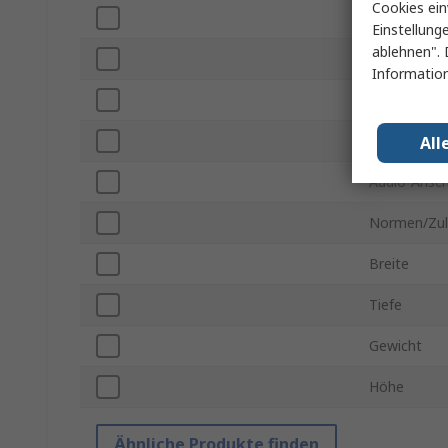
Cookies ein
Anzahl der 
Einstellung
ablehnen". 
Anzahl der 
Information
Anzahl der 
Auflösung m
All
Audio-Ansch
Normen/Zul
Breite
Tiefe
Gewicht
Höhe
Ähnliche Produkte finden