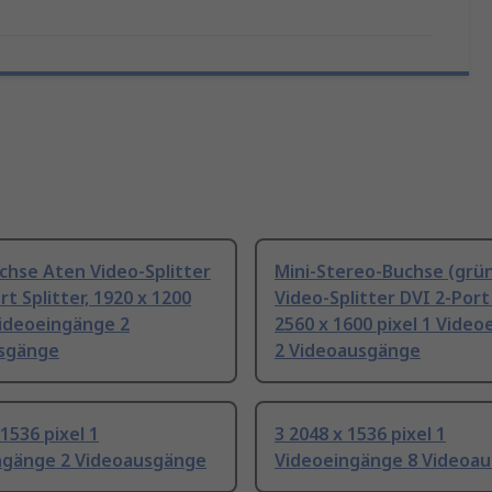
chse Aten Video-Splitter
Mini-Stereo-Buchse (grü
rt Splitter, 1920 x 1200
Video-Splitter DVI 2-Port 
Videoeingänge 2
2560 x 1600 pixel 1 Vide
sgänge
2 Videoausgänge
 1536 pixel 1
3 2048 x 1536 pixel 1
ngänge 2 Videoausgänge
Videoeingänge 8 Videoa