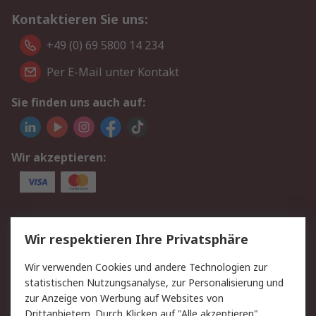
Kontaktieren Sie uns:
+49 (0) 69 5800 14 234
Per E-Mail unter Kontakt
Sie finden uns auch auf:
Wir akzeptieren:
Service
Wir respektieren Ihre Privatsphäre
Value Added Services
Lieferlösungen
Wir verwenden Cookies und andere Technologien zur
Rücksendungen
Kontakt
statistischen Nutzungsanalyse, zur Personalisierung und
Hilfe
Privatkunden
zur Anzeige von Werbung auf Websites von
Drittanbietern. Durch Klicken auf "Alle akzeptieren"