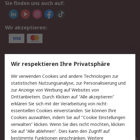
Sie finden uns auch auf:
Wir akzeptieren:
Service
Wir respektieren Ihre Privatsphäre
Value Added Services
Lieferlösungen
Wir verwenden Cookies und andere Technologien zur
Rücksendungen
Kontakt
statistischen Nutzungsanalyse, zur Personalisierung und
Hilfe
Privatkunden
zur Anzeige von Werbung auf Websites von
Drittanbietern. Durch Klicken auf "Alle akzeptieren"
Rechtliches
erklären Sie sich mit der Verarbeitung von nicht-
essentiellen Cookies einverstanden. Sie können Ihre
AGB
Datenschutz
Cookies auswählen, indem Sie auf "Cookie Einstellungen
Cookie-Richtlinie
Zahlungsbedingungen
verwalten" klicken. Wenn Sie dies nicht möchten, klicken
Copyright/Impressum
Entsorgung
Sie auf "Alle ablehnen". Dies kann den Zugriff auf
Elektrogeräte/Batterien
bestimmte Funktionen einschränken. Weitere